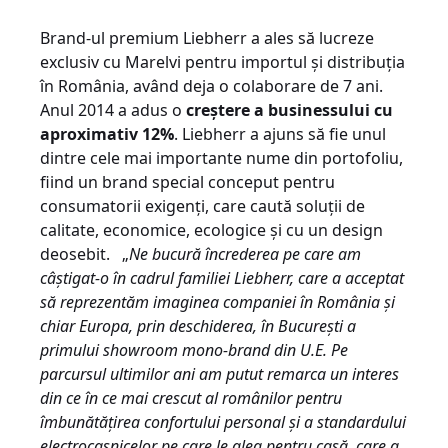
Brand-ul premium Liebherr a ales să lucreze
exclusiv cu Marelvi pentru importul și distribuția
în România, având deja o colaborare de 7 ani.
Anul 2014 a adus o
creștere a businessului cu
aproximativ 12%
. Liebherr a ajuns să fie unul
dintre cele mai importante nume din portofoliu,
fiind un brand special conceput pentru
consumatorii exigenți, care caută soluții de
calitate, economice, ecologice și cu un design
deosebit. „
Ne bucură încrederea pe care am
câștigat-o în cadrul familiei Liebherr, care a acceptat
să reprezentăm imaginea companiei în România și
chiar Europa, prin deschiderea, în București a
primului showroom mono-brand din U.E. Pe
parcursul ultimilor ani am putut remarca un interes
din ce în ce mai crescut al românilor pentru
îmbunătățirea confortului personal și a standardului
electrocasnicelor pe care le aleg pentru casă, care a