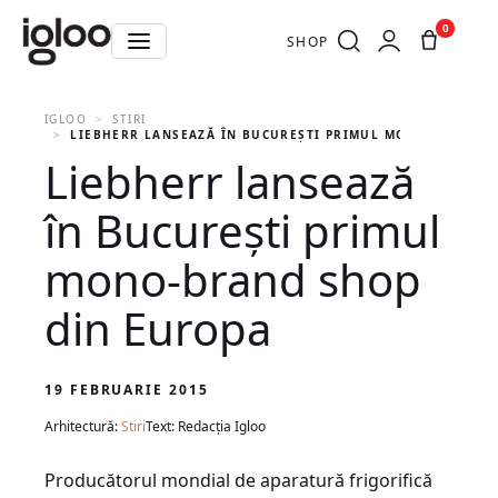
0
SHOP
IGLOO
STIRI
LIEBHERR LANSEAZĂ ÎN BUCUREȘTI PRIMUL MONO-BRAND S
Liebherr lansează
în București primul
mono-brand shop
din Europa
19 FEBRUARIE 2015
Arhitectură:
Stiri
Text: Redacția Igloo
Producătorul mondial de aparatură frigorifică