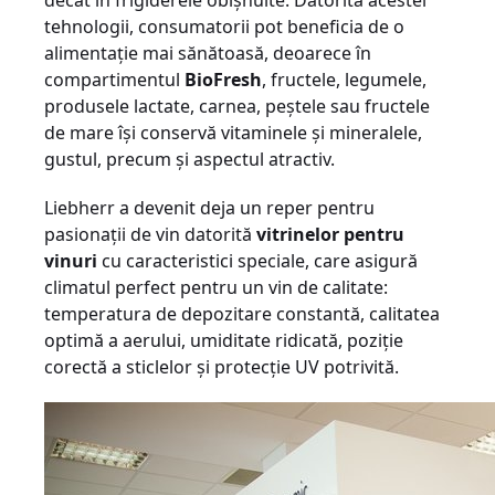
decât în frigiderele obișnuite. Datorită acestei
tehnologii, consumatorii pot beneficia de o
alimentație mai sănătoasă, deoarece în
compartimentul
BioFresh
, fructele, legumele,
produsele lactate, carnea, peștele sau fructele
de mare își conservă vitaminele și mineralele,
gustul, precum și aspectul atractiv.
Liebherr a devenit deja un reper pentru
pasionații de vin datorită
vitrinelor pentru
vinuri
cu caracteristici speciale, care asigură
climatul perfect pentru un vin de calitate:
temperatura de depozitare constantă, calitatea
optimă a aerului, umiditate ridicată, poziție
corectă a sticlelor și protecție UV potrivită.