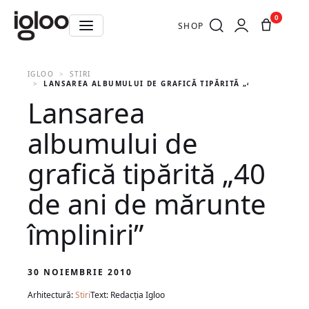
0
SHOP
IGLOO
STIRI
LANSAREA ALBUMULUI DE GRAFICĂ TIPĂRITĂ „40 DE ANI DE
Lansarea
albumului de
grafică tipărită „40
de ani de mărunte
împliniri”
30 NOIEMBRIE 2010
Arhitectură:
Stiri
Text: Redacția Igloo