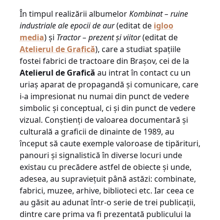
În timpul realizării albumelor
Kombinat – ruine
industriale ale epocii de aur
(editat de
igloo
media
) şi
Tractor – prezent şi viitor
(editat de
Atelierul de Grafică
), care a studiat spaţiile
fostei fabrici de tractoare din Braşov, cei de la
Atelierul de Grafică
au intrat în contact cu un
uriaş aparat de propagandă şi comunicare, care
i-a impresionat nu numai din punct de vedere
simbolic şi conceptual, ci şi din punct de vedere
vizual. Conştienţi de valoarea documentară şi
culturală a graficii de dinainte de 1989, au
început să caute exemple valoroase de tipărituri,
panouri şi signalistică în diverse locuri unde
existau cu precădere astfel de obiecte şi unde,
adesea, au supravieţuit până astăzi: combinate,
fabrici, muzee, arhive, biblioteci etc. Iar ceea ce
au găsit au adunat într-o serie de trei publicaţii,
dintre care prima va fi prezentată publicului la