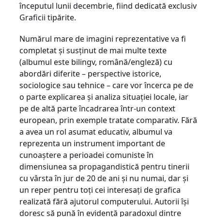
începutul lunii decembrie, fiind dedicată exclusiv
Graficii tipărite.
Numărul mare de imagini reprezentative va fi
completat şi susţinut de mai multe texte
(albumul este bilingv, română/engleză) cu
abordări diferite – perspective istorice,
sociologice sau tehnice – care vor încerca pe de
o parte explicarea şi analiza situaţiei locale, iar
pe de altă parte încadrarea într-un context
european, prin exemple tratate comparativ. Fără
a avea un rol asumat educativ, albumul va
reprezenta un instrument important de
cunoaştere a perioadei comuniste în
dimensiunea sa propagandistică pentru tinerii
cu vârsta în jur de 20 de ani şi nu numai, dar şi
un reper pentru toţi cei interesaţi de grafica
realizată fără ajutorul computerului. Autorii îşi
doresc să pună în evidenţă paradoxul dintre