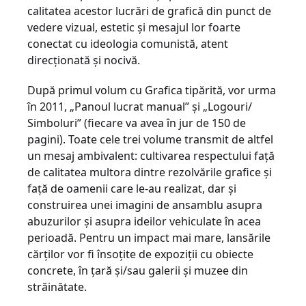
calitatea acestor lucrări de grafică din punct de
vedere vizual, estetic şi mesajul lor foarte
conectat cu ideologia comunistă, atent
direcţionată şi nocivă.
După primul volum cu Grafica tipărită, vor urma
în 2011, „Panoul lucrat manual” şi „Logouri/
Simboluri” (fiecare va avea în jur de 150 de
pagini). Toate cele trei volume transmit de altfel
un mesaj ambivalent: cultivarea respectului faţă
de calitatea multora dintre rezolvările grafice şi
faţă de oamenii care le-au realizat, dar şi
construirea unei imagini de ansamblu asupra
abuzurilor şi asupra ideilor vehiculate în acea
perioadă. Pentru un impact mai mare, lansările
cărţilor vor fi însoţite de expoziţii cu obiecte
concrete, în ţară şi/sau galerii şi muzee din
străinătate.