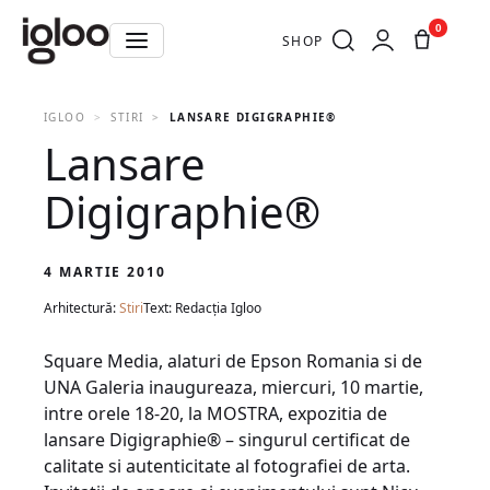
0
SHOP
IGLOO
STIRI
LANSARE DIGIGRAPHIE®
Lansare
Digigraphie®
4 MARTIE 2010
Arhitectură:
Stiri
Text: Redacția Igloo
Square Media, alaturi de Epson Romania si de
UNA Galeria inaugureaza, miercuri, 10 martie,
intre orele 18-20, la MOSTRA, expozitia de
lansare Digigraphie® – singurul certificat de
calitate si autenticitate al fotografiei de arta.