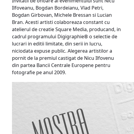
Invitatii de onoare ai evenimentului sunt Nicu
Ilfoveanu, Bogdan Bordeianu, Vlad Petri,
Bogdan Girbovan, Michele Bressan si Lucian
Bran. Acesti artisti colaboreaza constant cu
atelierul de creatie Square Media, producand, in
cadrul programului Digigraphie® o selectie de
lucrari in editii limitate, din serii in lucru,
niciodata expuse public. Alegerea artistilor a
pornit de la premiul castigat de Nicu Ilfovenu
din partea Bancii Centrale Europene pentru
fotografie pe anul 2009.