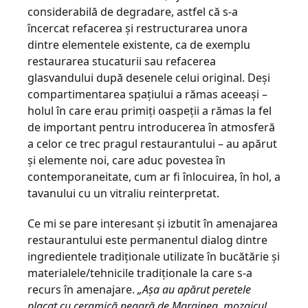
considerabilă de degradare, astfel că s-a
încercat refacerea și restructurarea unora
dintre elementele existente, ca de exemplu
restaurarea stucaturii sau refacerea
glasvandului după desenele celui original. Deși
compartimentarea spațiului a rămas aceeași –
holul în care erau primiți oaspeții a rămas la fel
de important pentru introducerea în atmosferă
a celor ce trec pragul restaurantului – au apărut
și elemente noi, care aduc povestea în
contemporaneitate, cum ar fi înlocuirea, în hol, a
tavanului cu un vitraliu reinterpretat.
Ce mi se pare interesant și izbutit în amenajarea
restaurantului este permanentul dialog dintre
ingredientele tradiționale utilizate în bucătărie și
materialele/tehnicile tradiționale la care s-a
recurs în amenajare.
„Așa au apărut peretele
placat cu ceramică neagră de Marginea, mozaicul