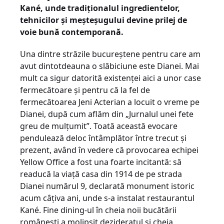
Kané, unde tradiționalul ingredientelor,
tehnicilor și meșteșugului devine prilej de
voie bună contemporană.
Una dintre străzile bucureștene pentru care am
avut dintotdeauna o slăbiciune este Dianei. Mai
mult ca sigur datorită existenței aici a unor case
fermecătoare și pentru că la fel de
fermecătoarea Jeni Acterian a locuit o vreme pe
Dianei, după cum aflăm din „Jurnalul unei fete
greu de mulțumit”. Toată această evocare
pendulează deloc întâmplător între trecut și
prezent, având în vedere că provocarea echipei
Yellow Office a fost una foarte incitantă: să
readucă la viață casa din 1914 de pe strada
Dianei numărul 9, declarată monument istoric
acum câțiva ani, unde s-a instalat restaurantul
Kané. Fine dining-ul în cheia noii bucătării
românești a molipsit dezideratul și cheia