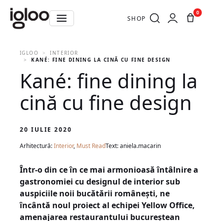
0
SHOP
IGLOO
INTERIOR
KANÉ: FINE DINING LA CINĂ CU FINE DESIGN
Kané: fine dining la
cină cu fine design
20 IULIE 2020
Arhitectură:
Interior
,
Must Read
Text: aniela.macarin
Într-o din ce în ce mai armonioasă întâlnire a
gastronomiei cu designul de interior sub
auspiciile noii bucătării românești, ne
încântă noul proiect al echipei Yellow Office,
amenajarea restaurantului bucureștean