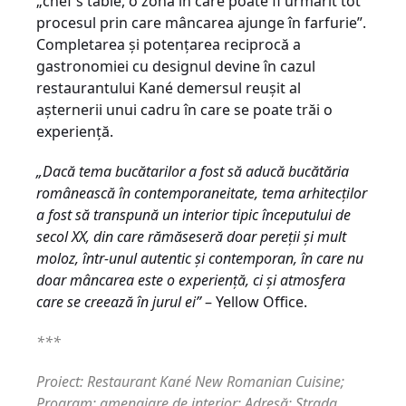
„chef’s table, o zonă în care poate fi urmărit tot
procesul prin care mâncarea ajunge în farfurie”.
Completarea și potențarea reciprocă a
gastronomiei cu designul devine în cazul
restaurantului Kané demersul reușit al
așternerii unui cadru în care se poate trăi o
experiență.
„Dacă tema bucătarilor a fost să aducă bucătăria
românească în contemporaneitate, tema arhitecților
a fost să transpună un interior tipic începutului de
secol XX, din care rămăseseră doar pereții și mult
moloz, într-unul autentic și contemporan, în care nu
doar mâncarea este o experiență, ci și atmosfera
care se creează în jurul ei”
– Yellow Office.
***
Proiect: Restaurant Kané ­New Romanian Cuisine;
Program: amenajare de interior; Adresă: Strada