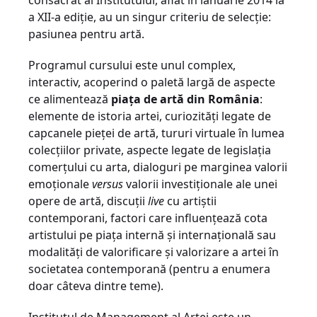
consacrat al Institutului, aflat in ianuarie 2014 la
a XII-a ediţie, au un singur criteriu de selecţie:
pasiunea pentru artă.
Programul cursului este unul complex,
interactiv, acoperind o paletă largă de aspecte
ce alimentează
pia
ţ
a de artă din România
:
elemente de istoria artei, curiozităţi legate de
capcanele pieţei de artă, tururi virtuale în lumea
colecţiilor private, aspecte legate de legislaţia
comerţului cu arta, dialoguri pe marginea valorii
emoţionale
versus
valorii investiţionale ale unei
opere de artă, discuţii
live
cu artiştii
contemporani, factori care influenţează cota
artistului pe piaţa internă şi internaţională sau
modalităţi de valorificare şi valorizare a artei în
societatea contemporană (pentru a enumera
doar câteva dintre teme).