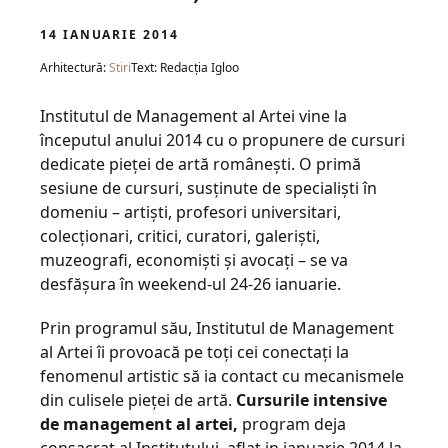
14 IANUARIE 2014
Arhitectură:
Stiri
Text: Redacția Igloo
Institutul de Management al Artei vine la
începutul anului 2014 cu o propunere de cursuri
dedicate pieţei de artă româneşti. O primă
sesiune de cursuri, susţinute de specialişti în
domeniu – artişti, profesori universitari,
colecţionari, critici, curatori, galerişti,
muzeografi, economişti şi avocaţi – se va
desfăşura în weekend-ul 24-26 ianuarie.
Prin programul său, Institutul de Management
al Artei îi provoacă pe toţi cei conectaţi la
fenomenul artistic să ia contact cu mecanismele
din culisele pieţei de artă.
Cursurile intensive
de management al artei,
program deja