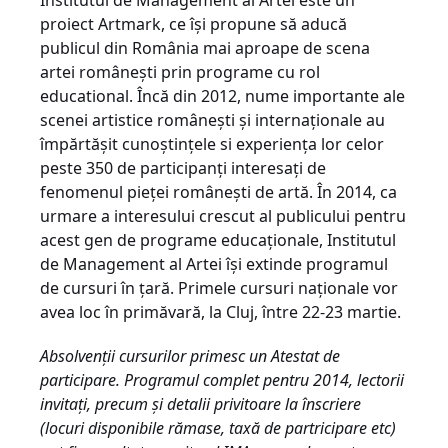
Institutul de Management al Artei este un
proiect Artmark, ce îşi propune să aducă
publicul din România mai aproape de scena
artei româneşti prin programe cu rol
educational. Încă din 2012, nume importante ale
scenei artistice româneşti şi internaţionale au
împărtăşit cunoştinţele si experienţa lor celor
peste 350 de participanţi interesaţi de
fenomenul pieţei româneşti de artă. În 2014, ca
urmare a interesului crescut al publicului pentru
acest gen de programe educaţionale, Institutul
de Management al Artei îşi extinde programul
de cursuri în ţară. Primele cursuri naţionale vor
avea loc în primăvară, la Cluj, între 22-23 martie.
Absolvenţii cursurilor primesc un Atestat de
participare. Programul complet pentru 2014, lectorii
invita
ţ
i, precum
ş
i detalii privitoare la înscriere
(locuri disponibile rămase, taxă de partricipare etc)