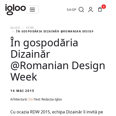
0
SHOP
IGLOO
STIRI
ÎN GOSPODĂRIA DIZAINĂR @ROMANIAN DESIGN WEEK
În gospodăria
Dizainăr
@Romanian Design
Week
14 MAI 2015
Arhitectură:
Stiri
Text: Redacția Igloo
Cu ocazia RDW 2015, echipa Dizainăr îi invită pe