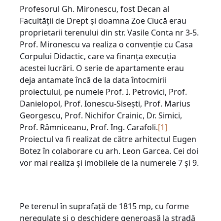
Profesorul Gh. Mironescu, fost Decan al
Facultății de Drept și doamna Zoe Ciucă erau
proprietarii terenului din str. Vasile Conta nr 3-5.
Prof. Mironescu va realiza o convenție cu Casa
Corpului Didactic, care va finanța execuția
acestei lucrări. O serie de apartamente erau
deja antamate încă de la data întocmirii
proiectului, pe numele Prof. I. Petrovici, Prof.
Danielopol, Prof. Ionescu-Sisești, Prof. Marius
Georgescu, Prof. Nichifor Crainic, Dr. Simici,
Prof. Râmniceanu, Prof. Ing. Carafoli.
[1]
Proiectul va fi realizat de către arhitectul Eugen
Botez în colaborare cu arh. Leon Garcea. Cei doi
vor mai realiza și imobilele de la numerele 7 și 9.
Pe terenul în suprafață de 1815 mp, cu forme
neregulate și o deschidere generoasă la stradă