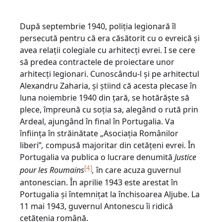
După septembrie 1940, poliția legionară îl
persecută pentru că era căsătorit cu o evreică și
avea relații colegiale cu arhitecți evrei. I se cere
să predea contractele de proiectare unor
arhitecți legionari. Cunoscându-l și pe arhitectul
Alexandru Zaharia, și știind că acesta plecase în
luna noiembrie 1940 din țară, se hotărăște să
plece, împreună cu soția sa, alegând o rută prin
Ardeal, ajungând în final în Portugalia. Va
înființa în străinătate „Asociația Românilor
liberi”
,
compusă majoritar din cetățeni evrei. În
Portugalia va publica o lucrare denumită
Justice
[4]
pour les Roumains
,
în care acuza guvernul
antonescian. În aprilie 1943 este arestat în
Portugalia și întemnițat la închisoarea Aljube. La
11 mai 1943, guvernul Antonescu îi ridică
cetățenia română.