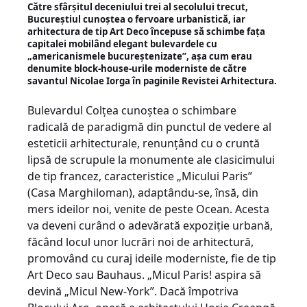
Către sfârșitul deceniului trei al secolului trecut,
Bucureștiul cunoștea o fervoare urbanistică, iar
arhitectura de tip Art Deco începuse să schimbe fața
capitalei mobilând elegant bulevardele cu
„americanismele bucureștenizate”, așa cum erau
denumite block-house-urile moderniste de către
savantul Nicolae Iorga în paginile Revistei Arhitectura.
Bulevardul Colțea cunoștea o schimbare
radicală de paradigmă din punctul de vedere al
esteticii arhitecturale, renunțând cu o cruntă
lipsă de scrupule la monumente ale clasicimului
de tip francez, caracteristice „Micului Paris”
(Casa Marghiloman), adaptându-se, însă, din
mers ideilor noi, venite de peste Ocean. Acesta
va deveni curând o adevărată expoziție urbană,
făcând locul unor lucrări noi de arhitectură,
promovând cu curaj ideile moderniste, fie de tip
Art Deco sau Bauhaus. „Micul Paris! aspira să
devină „Micul New-York”. Dacă împotriva