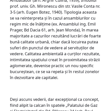
Ambasador (arh. Arghir Culina, 1939), Imobilul
prof. univ. Gh. Mironescu din str. Vasile Conta nr.
3-5 (arh. Eugen Botez, 1940). Tipologia aceasta
se va reinterpreta și în cazul ansamblurilor cu
regim mic de înălțime (ex. Ansamblul ing. Emil
Prager, Bd Dacia 61, arh. Jean Monda), în marea
majoritate a cazurilor rezultând lucrări de foarte
bună calitate urbană, chiar dacă locuirea putea
suferi din punctul de vedere al servituților de
vedere. Calitatea ambientală a curților rezultate,
intimitatea spațiului creat în proximitatea străzii
aglomerate, devenise practic un nou specific
bucureștean, ce se va repeta și în restul zonelor
în dezvoltare ale capitalei.
Deși ascuns vederii, dar excepțional ca concept,
fiind alipit la calcan în spatele „Palatului de Gaz