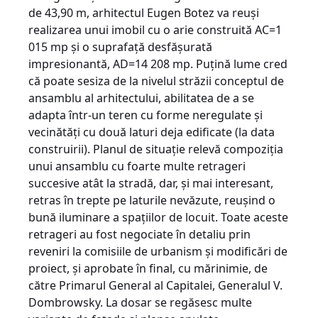
de 43,90 m, arhitectul Eugen Botez va reuși
realizarea unui imobil cu o arie construită AC=1
015 mp și o suprafață desfășurată
impresionantă, AD=14 208 mp. Puțină lume cred
că poate sesiza de la nivelul străzii conceptul de
ansamblu al arhitectului, abilitatea de a se
adapta într-un teren cu forme neregulate și
vecinătăți cu două laturi deja edificate (la data
construirii). Planul de situație relevă compoziția
unui ansamblu cu foarte multe retrageri
succesive atât la stradă, dar, și mai interesant,
retras în trepte pe laturile nevăzute, reușind o
bună iluminare a spațiilor de locuit. Toate aceste
retrageri au fost negociate în detaliu prin
reveniri la comisiile de urbanism și modificări de
proiect, și aprobate în final, cu mărinimie, de
către Primarul General al Capitalei, Generalul V.
Dombrowsky. La dosar se regăsesc multe