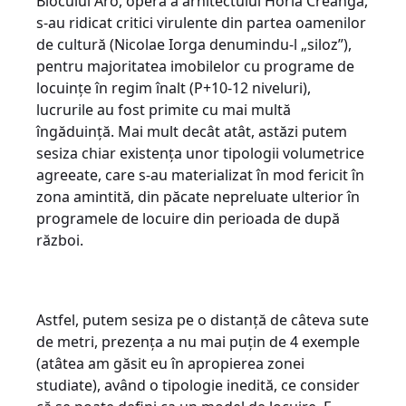
Blocului Aro, operă a arhitectului Horia Creangă,
s-au ridicat critici virulente din partea oamenilor
de cultură (Nicolae Iorga denumindu-l „siloz”),
pentru majoritatea imobilelor cu programe de
locuințe în regim înalt (P+10-12 niveluri),
lucrurile au fost primite cu mai multă
îngăduință. Mai mult decât atât, astăzi putem
sesiza chiar existența unor tipologii volumetrice
agreeate, care s-au materializat în mod fericit în
zona amintită, din păcate nepreluate ulterior în
programele de locuire din perioada de după
război.
Astfel, putem sesiza pe o distanță de câteva sute
de metri, prezența a nu mai puțin de 4 exemple
(atâtea am găsit eu în apropierea zonei
studiate), având o tipologie inedită, ce consider