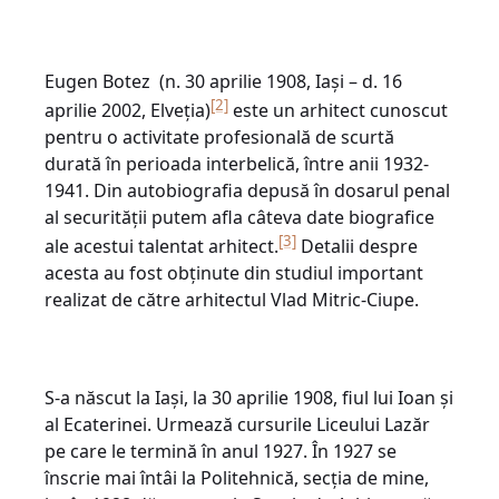
Eugen Botez (n. 30 aprilie 1908, Iași – d. 16
[2]
aprilie 2002, Elveția)
este un arhitect cunoscut
pentru o activitate profesională de scurtă
durată în perioada interbelică, între anii 1932-
1941. Din autobiografia depusă în dosarul penal
al securității putem afla câteva date biografice
[3]
ale acestui talentat arhitect.
Detalii despre
acesta au fost obținute din studiul important
realizat de către arhitectul Vlad Mitric-Ciupe.
S-a născut la Iași, la 30 aprilie 1908, fiul lui Ioan și
al Ecaterinei. Urmează cursurile Liceului Lazăr
pe care le termină în anul 1927. În 1927 se
înscrie mai întâi la Politehnică, secția de mine,