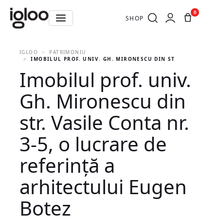
0
SHOP
IGLOO
PATRIMONIU
IMOBILUL PROF. UNIV. GH. MIRONESCU DIN STR. VASILE CO
Imobilul prof. univ.
Gh. Mironescu din
str. Vasile Conta nr.
3-5, o lucrare de
referință a
arhitectului Eugen
Botez