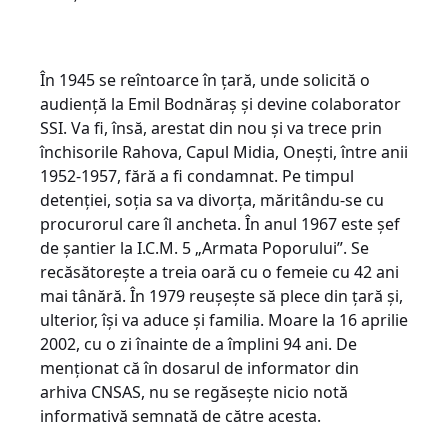
În 1945 se reîntoarce în țară, unde solicită o
audiență la Emil Bodnăraș și devine colaborator
SSI. Va fi, însă, arestat din nou și va trece prin
închisorile Rahova, Capul Midia, Onești, între anii
1952-1957, fără a fi condamnat. Pe timpul
detenției, soția sa va divorța, măritându-se cu
procurorul care îl ancheta. În anul 1967 este șef
de șantier la I.C.M. 5 „Armata Poporului”. Se
recăsătorește a treia oară cu o femeie cu 42 ani
mai tânără. În 1979 reușește să plece din țară și,
ulterior, își va aduce și familia. Moare la 16 aprilie
2002, cu o zi înainte de a împlini 94 ani. De
menționat că în dosarul de informator din
arhiva CNSAS, nu se regăsește nicio notă
informativă semnată de către acesta.