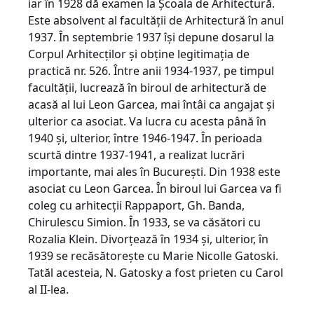
iar în 1928 dă examen la Școala de Arhitectură.
Este absolvent al facultății de Arhitectură în anul
1937. În septembrie 1937 își depune dosarul la
Corpul Arhitecților și obține legitimația de
practică nr. 526. Între anii 1934-1937, pe timpul
facultății, lucrează în biroul de arhitectură de
acasă al lui Leon Garcea, mai întâi ca angajat și
ulterior ca asociat. Va lucra cu acesta până în
1940 și, ulterior, între 1946-1947. În perioada
scurtă dintre 1937-1941, a realizat lucrări
importante, mai ales în București. Din 1938 este
asociat cu Leon Garcea. În biroul lui Garcea va fi
coleg cu arhitecții Rappaport, Gh. Banda,
Chirulescu Simion. În 1933, se va căsători cu
Rozalia Klein. Divorțează în 1934 și, ulterior, în
1939 se recăsătorește cu Marie Nicolle Gatoski.
Tatăl acesteia, N. Gatosky a fost prieten cu Carol
al II-lea.