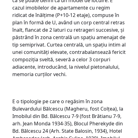
că se poate defini ca un model de locuire. E
cazul imobilelor de apartamente cu regim
ridicat de înălțime (P+10-12 etaje), compuse în
plan în formă de U, având un corp central retras
înalt, flancat de 2 laturi cu retrageri succesive, și
păstrând în zona centrală un spațiu amenajat de
tip semiprivat. Curtea centrală, un spațiu intim al
unei comunități elevate, contrabalansează fericit
compoziția sveltă, severă a celor 3 corpuri
adiacente, introducând, la nivelul pietonalului,
memoria curților vechi.
E o tipologie pe care o regăsim în zona
Bulevardului Bălcescu (Magheru, fost Colțea), la
Imobilul din Bd. Bălcescu 7-9 (fost Brătianu 7-9,
arh. Jean Monda 1934-35), Blocul Pherekyde din
Bd. Bălcescu 24 (Arh. State Balosin, 1934), Hotel