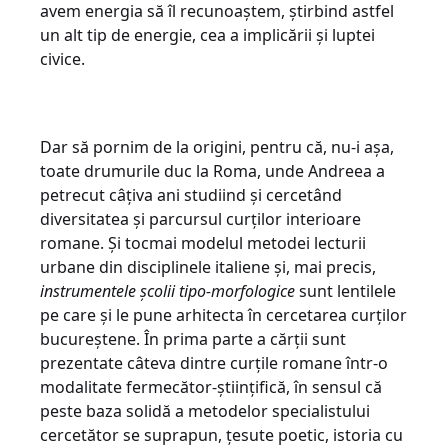
avem energia să îl recunoaștem, știrbind astfel
un alt tip de energie, cea a implicării și luptei
civice.
Dar să pornim de la origini, pentru că, nu-i așa,
toate drumurile duc la Roma, unde Andreea a
petrecut câțiva ani studiind și cercetând
diversitatea și parcursul curților interioare
romane. Și tocmai modelul metodei lecturii
urbane din disciplinele italiene și, mai precis,
instrumentele școlii tipo-morfologice
sunt lentilele
pe care și le pune arhitecta în cercetarea curților
bucureștene. În prima parte a cărții sunt
prezentate câteva dintre curțile romane într-o
modalitate fermecător-științifică, în sensul că
peste baza solidă a metodelor specialistului
cercetător se suprapun, țesute poetic, istoria cu