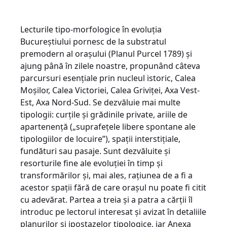
Lecturile tipo-morfologice în evoluția
Bucureștiului pornesc de la substratul
premodern al orașului (Planul Purcel 1789) și
ajung până în zilele noastre, propunând câteva
parcursuri esențiale prin nucleul istoric, Calea
Moșilor, Calea Victoriei, Calea Griviței, Axa Vest-
Est, Axa Nord-Sud. Se dezvăluie mai multe
tipologii: curțile și grădinile private, ariile de
apartenență („suprafețele libere spontane ale
tipologiilor de locuire”), spații interstițiale,
fundături sau pasaje. Sunt dezvăluite și
resorturile fine ale evoluției în timp și
transformărilor și, mai ales, rațiunea de a fi a
acestor spații fără de care orașul nu poate fi citit
cu adevărat. Partea a treia și a patra a cărții îl
introduc pe lectorul interesat și avizat în detaliile
planurilor și ipostazelor tipologice, iar Anexa