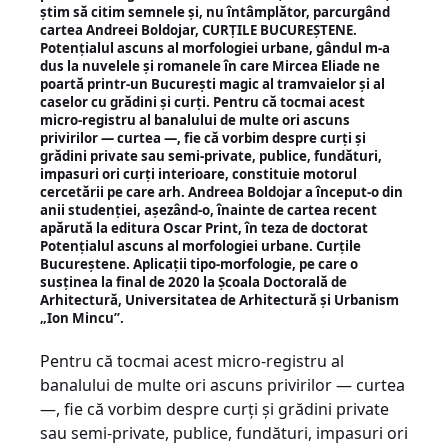
știm să citim semnele și, nu întâmplător, parcurgând
cartea Andreei Boldojar, CURȚILE BUCUREȘTENE.
Potențialul ascuns al morfologiei urbane, gândul m-a
dus la nuvelele și romanele în care Mircea Eliade ne
poartă printr-un București magic al tramvaielor și al
caselor cu grădini și curți. Pentru că tocmai acest
micro-registru al banalului de multe ori ascuns
privirilor — curtea —, fie că vorbim despre curți și
grădini private sau semi-private, publice, fundături,
impasuri ori curți interioare, constituie motorul
cercetării pe care arh. Andreea Boldojar a început-o din
anii studenției, așezând-o, înainte de cartea recent
apărută la editura Oscar Print, în teza de doctorat
Potențialul ascuns al morfologiei urbane. Curțile
Bucureștene. Aplicații tipo-morfologie, pe care o
susținea la final de 2020 la Școala Doctorală de
Arhitectură, Universitatea de Arhitectură și Urbanism
„Ion Mincu”.
Pentru că tocmai acest micro-registru al
banalului de multe ori ascuns privirilor — curtea
—, fie că vorbim despre curți și grădini private
sau semi-private, publice, fundături, impasuri ori