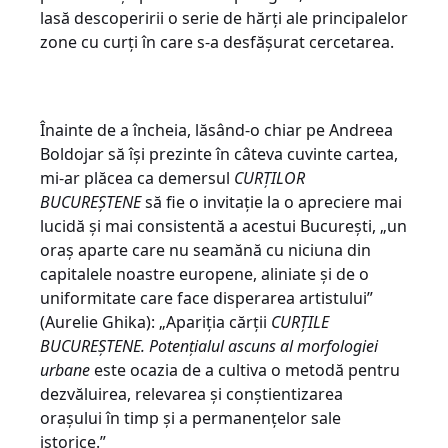
lasă descoperirii o serie de hărți ale principalelor
zone cu curți în care s-a desfășurat cercetarea.
Înainte de a încheia, lăsând-o chiar pe Andreea
Boldojar să își prezinte în câteva cuvinte cartea,
mi-ar plăcea ca demersul
CURȚILOR
BUCUREȘTENE
să fie o invitație la o apreciere mai
lucidă și mai consistentă a acestui București, „un
oraș aparte care nu seamănă cu niciuna din
capitalele noastre europene, aliniate și de o
uniformitate care face disperarea artistului”
(Aurelie Ghika): „Apariția cărții
CURȚILE
BUCUREȘTENE. Potențialul ascuns al morfologiei
urbane
este ocazia de a cultiva o metodă pentru
dezvăluirea, relevarea și conștientizarea
orașului în timp și a permanențelor sale
istorice.”