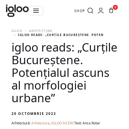
0
SHOP
IGLOO
ARHITECTURA
IGLOO READS: „CURȚILE BUCUREȘTENE. POTENȚIALUL ASCU
igloo reads: „Curțile
Bucureștene.
Potențialul ascuns
al morfologiei
urbane”
20 OCTOMBRIE 2022
Arhitectură:
Arhitectura
,
IGLOO înCERC
Text: Anca Rotar