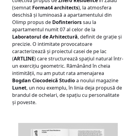
colectivă propus de
Zhero Residence
în Zalău
(semnat
Format4 architects
), la atmosfera
deschisă și luminoasă a apartamentului din
Olimp propus de
Dofinteriors
sau la
apartamentul numit 07 al celor de la
Laboratorul de Arhitectură
, definit de grație și
precizie. O intimitate provocatoare
caracterizează și proiectul casei de pe lac
(
ARTLINE
) care structurează spațiul natural într-
un exercițiu geometric. Rămânând în cheia
intimității, nu am putut rata amenajarea
Bogdan Ciocodeică Studio
a noului magazine
Lunet
, un nou exemplu, în linia deja propusă de
brandul de ochelari, de spațiu cu personalitate
și poveste.