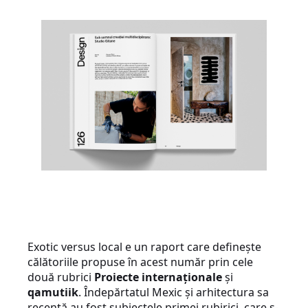
Exotic versus local e un raport care definește
călătoriile propuse în acest număr prin cele
două rubrici
Proiecte internaționale
și
qamutiik
. Îndepărtatul Mexic și arhitectura sa
recentă au fost subiectele primei rubirici, care s-