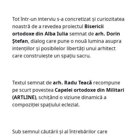
Tot într-un interviu s-a concretizat și curiozitatea
noastră de a revedea proiectul
Bisericii
ortodoxe din Alba Iulia
semnat de
arh. Dorin
Ștefan
, dialog care pune o nouă lumina asupra
intențiilor și posibilelor libertăți unui arhitect
care construiește un spațiu sacru.
Textul semnat de
arh. Radu Teacă
recompune
pe scurt povestea
Capelei ortodoxe din Militari
(ARTLINE)
, schițând o viziune dinamică a
compoziției spațiului eclezial.
Sub semnul căutării și al întrebărilor care