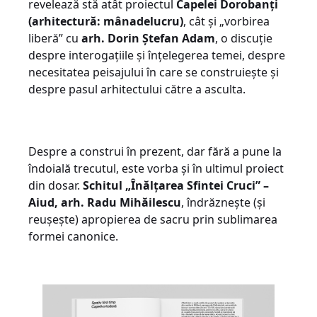
revelează stă atât proiectul
Capelei Dorobanți
(arhitectură: mânadelucru)
, cât și „vorbirea
liberă” cu
arh. Dorin Ștefan Adam
, o discuție
despre interogațiile și înțelegerea temei, despre
necesitatea peisajului în care se construiește și
despre pasul arhitectului către a asculta.
Despre a construi în prezent, dar fără a pune la
îndoială trecutul, este vorba și în ultimul proiect
din dosar.
Schitul „Înălțarea Sfintei Cruci” –
Aiud, arh. Radu Mihăilescu
, îndrăznește (și
reușește) apropierea de sacru prin sublimarea
formei canonice.