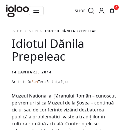
0
SHOP
IGLOO
STIRI
IDIOTUL DĂNILA PREPELEAC
Idiotul Dănila
Prepeleac
14 IANUARIE 2014
Arhitectură:
Stiri
Text: Redacția Igloo
Muzeul Naţional al Ţăranului Român – cunoscut
pe vremuri şi ca Muzeul de la Şosea – continuă
ciclul sau de conferinţe vizând dezbaterea
publică a problematicii vaste a tradiţiilor în
cultura română actuală. Conferinţele se