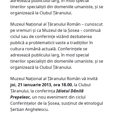
adresează publicului larg, în mod special
tinerilor specialişti din domeniile umaniste, şi se
organizează la Clubul Ţăranului.
Muzeul Naţional al Ţăranului Român – cunoscut
pe vremuri şi ca Muzeul de la Şosea – continuă
ciclul sau de conferinţe vizând dezbaterea
publică a problematicii vaste a tradiţiilor în
cultura română actuală. Conferinţele se
adresează publicului larg, în mod special
tinerilor specialişti din domeniile umaniste, şi se
organizează la Clubul Ţăranului.
Muzeul Naţional al Ţăranului Român vă invită
joi, 21 ianuarie 2013, ora 18.00
, la Clubul
Ţăranului, la conferinţa
Idiotul Dănilă
Prepeleac
, un nou eveniment din ciclul
Conferinţelor de la Şosea, susţinut de etnologul
Şerban Anghelescu.