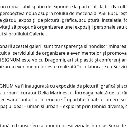
 remarcabil spațiu de expunere la parterul clădirii Facultăț
 perspectivă nouă asupra rolului de mecena al ASE București
 găzdui expoziții de pictură, grafică, sculptură, instalație, f
nvitați să propună organizarea unei expoziții personale sau
 și profilului Galeriei.
onării acestei galerii sunt transparența și nondiscriminarea 
atuit al serviciului de organizare a evenimentelor și promov
SIGNUM este Voicu Dragomir, artist plastic și conferențiar 
izarea evenimentelor este realizată în colaborare cu Servic
IGNUM va fi inaugurată cu expoziția de pictură, grafică și sc
și urban”, curator Delia Marinescu. Întreaga paletă de lucră
necesară căutărilor interioare. Împărțită în patru camere și 
pațiu ideal – uman și urban – explorat prin tehnici diverse, d
tană, o transcriere a unor impresii vizuale intense. Seria d