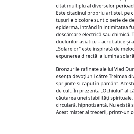
citat multiplu al diverselor perioa
Este citadinul propriu artistei, pe
tușurile bicolore sunt o serie de d
epidermă, intrând în intimitatea fun
descărcare electrică sau chimică. T
duelurilor asiatice – acrobatice și a
„Solarelor” este inspirată de melo
expunerea directă la lumina solară
Bronzurile rafinate ale lui Vlad Du
esența devoțiunii către Treimea di
sprijinite și capul în pământ. Aces
de cult. În prezența „Ochiului” al c
căutarea unei stabilități spirituale
circulară, hipnotizantă. Nu există 
Acest mister al trecerii, printr-un oc