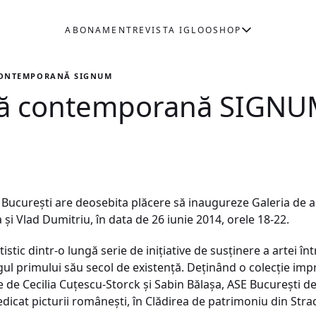
ABONAMENT
REVISTA IGLOO
SHOP
CONTEMPORANĂ SIGNUM
rtă contemporană SIGN
 București are deosebita plăcere să inaugureze Galeria d
la și Vlad Dumitriu, în data de 26 iunie 2014, orele 18-22.
stic dintr-o lungă serie de inițiative de susținere a artei î
ul primului său secol de existență. Deținând o colecție impr
e de Cecilia Cuțescu-Storck și Sabin Bălașa, ASE București d
icat picturii românești, în Clădirea de patrimoniu din Strad