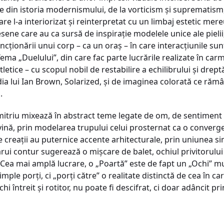
de din istoria modernismului, de la vorticism și suprematism
 care l-a interiorizat și reinterpretat cu un limbaj estetic m
esene care au ca sursă de inspirație modelele unice ale pieli
cționării unui corp – ca un oraș – în care interacțiunile sun
ema „Duelului”, din care fac parte lucrările realizate în ca
tletice – cu scopul nobil de restabilire a echilibrului și dreptă
dia lui Ian Brown, Solarized, și de imaginea colorată ce răm
.
mitriu mixează în abstract teme legate de om, de sentiment ș
vină, prin modelarea trupului celui prosternat ca o converge
te creații au puternice accente arhitecturale, prin uniunea si
ărui contur sugerează o mișcare de balet, ochiul privitorului 
. Cea mai amplă lucrare, o „Poartă” este de fapt un „Ochi” mul
simple porți, ci „porți către” o realitate distinctă de cea în
hi întreit și rotitor, nu poate fi descifrat, ci doar adâncit pri