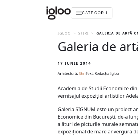
CATEGORII
IGLOO
STIRI
GALERIA DE ARTĂ 
Galeria de a
17 IUNIE 2014
Arhitectură:
Stiri
Text: Redacția Igloo
Academia de Studii Economice din
vernisajul expoziției artiștilor Ade
Galeria SIGNUM este un proiect arti
Economice din București, de-a lung
alături de picturile murale semnat
expozițional de mare anvergură ded