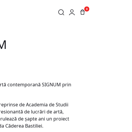
0
UM
e artă contemporană SIGNUM prin
ntreprinse de Academia de Studii
esionantă de lucrări de artă,
erulează de șapte ani un proiect
a Căderea Bastiliei.