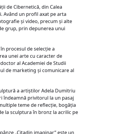
ii de Cibernetică, din Calea
. Având un profil axat pe arta
otografie și video, precum și alte
 de grup, prin depunerea unui
în procesul de selecție a
area unei arte cu caracter de
doctor al Academiei de Studii
iul de marketing și comunicare al
ulptură a artiștilor Adela Dumitriu
ri îndeamnă privitorul la un pasaj
multiple teme de reflecție, bogăția
e la sculptura în bronz la acrilic pe
e pânze „Citadin imaginar” este un