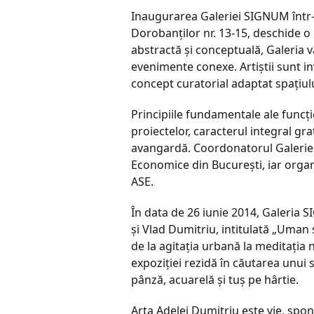
Inaugurarea Galeriei SIGNUM într-un
Dorobanților nr. 13-15, deschide o
abstractă și conceptuală, Galeria va
evenimente conexe. Artiștii sunt i
concept curatorial adaptat spațiului
Principiile fundamentale ale funcți
proiectelor, caracterul integral gr
avangardă. Coordonatorul Galeriei 
Economice din București, iar organ
ASE.
În data de 26 iunie 2014, Galeria S
și Vlad Dumitriu, intitulată „Uman 
de la agitația urbană la meditația 
expoziției rezidă în căutarea unui s
pânză, acuarelă și tuș pe hârtie.
Arta Adelei Dumitriu este vie, spon