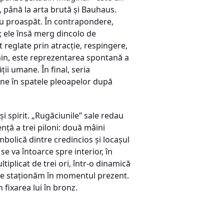
, până la arta brută și Bauhaus.
ereu proaspăt. În contrapondere,
i; ele însă merg dincolo de
t reglate prin atracție, respingere,
rmin, este reprezentarea spontană a
ții umane. În final, seria
âne în spatele pleoapelor după
i spirit. „Rugăciunile” sale redau
nță a trei piloni: două mâini
mbolică dintre credincios și locașul
se va întoarce spre interior, în
tiplicat de trei ori, într-o dinamică
 care staționăm în momentul prezent.
n fixarea lui în bronz.