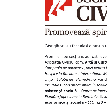
Câştigătorii au fost aleşi dintr-un 
Premiile I, pe secţiuni, au fost r
Asociaţia Ovidiu Rom,
Artă şi Cul
Campania de advocacy „Apel pentru 
Hospice la Bucharest International 
viaţă – Soluţia de Telemedicină
, Fun
incluzive şi non discriminării în şcoal
asistenţă socială
–
Centru de interv
Plantăm fapte bune în România
, Eco
economică şi socială
–
ECO H2O – P