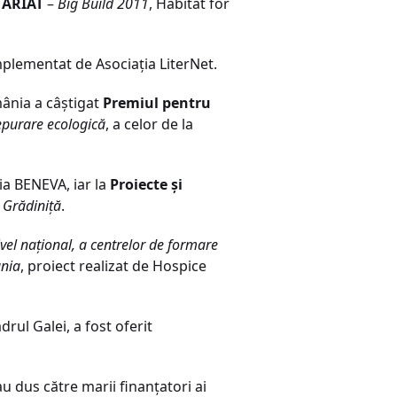
TARIAT
–
Big Build 2011
, Habitat for
implementat de Asociaţia LiterNet.
ânia a câştigat
Premiul pentru
epurare ecologică
, a celor de la
ţia BENEVA, iar la
Proiecte şi
n Grădiniţă
.
nivel naţional, a centrelor de formare
ânia
, proiect realizat de Hospice
drul Galei, a fost oferit
au dus către marii finanţatori ai