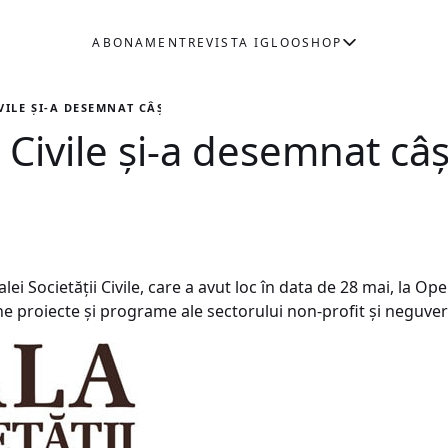
ABONAMENT
REVISTA IGLOO
SHOP
VILE ŞI-A DESEMNAT CÂŞTIGĂTORII
i Civile şi-a desemnat câş
alei Societăţii Civile, care a avut loc în data de 28 mai, la O
ne proiecte şi programe ale sectorului non-profit şi neguv