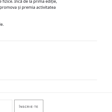
izice. Încă de la prima ediţie,
 promova şi premia activitatea
le.
ÎNSCRIE-TE