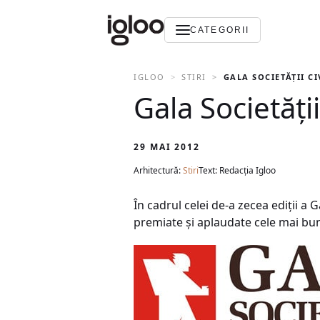
CATEGORII
IGLOO
STIRI
GALA SOCIETĂŢII CI
Gala Societăţi
29 MAI 2012
Arhitectură:
Stiri
Text: Redacția Igloo
În cadrul celei de-a zecea ediţii a G
premiate şi aplaudate cele mai bu