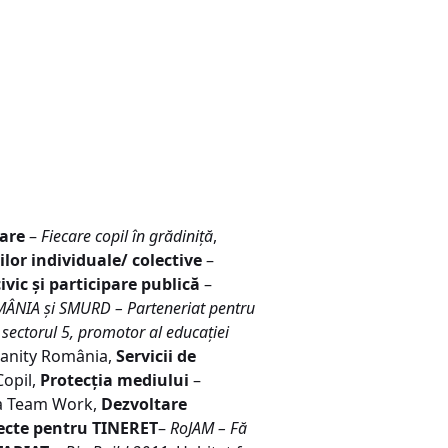
are
–
Fiecare copil în grădiniţă
,
lor individuale/ colective
–
ic şi participare publică
–
IA şi SMURD – Parteneriat pentru
– sectorul 5, promotor al educaţiei
umanity România,
Servicii de
Copil,
Protecţia mediului
–
ţia Team Work,
Dezvoltare
ecte pentru TINERET
–
RoJAM – Fă