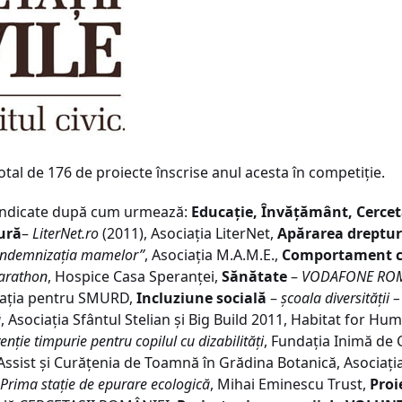
total de 176 de proiecte înscrise anul acesta în competiţie.
evendicate după cum urmează:
Educaţie, Învăţământ, Cercet
tură
–
LiterNet.ro
(2011), Asociaţia LiterNet,
Apărarea drepturi
indemnizaţia mamelor”
, Asociaţia M.A.M.E.,
Comportament civ
Marathon
, Hospice Casa Speranţei,
Sănătate
–
VODAFONE ROMÂN
daţia pentru SMURD,
Incluziune socială
–
şcoala diversităţii 
ă
, Asociaţia Sfântul Stelian şi Big Build 2011, Habitat for H
enţie timpurie pentru copilul cu dizabilităţi
, Fundaţia Inimă de 
Assist şi Curăţenia de Toamnă în Grădina Botanică, Asocia
rima staţie de epurare ecologică
, Mihai Eminescu Trust,
Proi