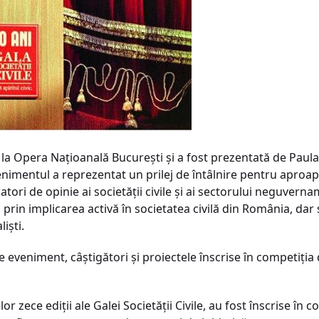
 la Opera Naţioanală Bucureşti şi a fost prezentată de Paula
venimentul a reprezentat un prilej de întâlnire pentru aproap
matori de opinie ai societăţii civile şi ai sectorului neguvern
prin implicarea activă în societatea civilă din România, dar 
lişti.
eveniment, câştigători şi proiectele înscrise în competiţia d
lor zece ediţii ale Galei Societăţii Civile, au fost înscrise în