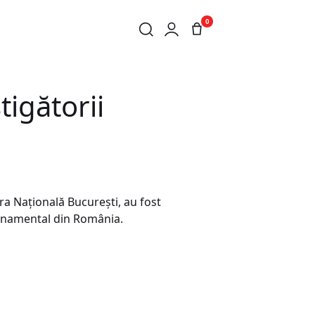
0
tigătorii
pera Naţională Bucureşti, au fost
ernamental din România.