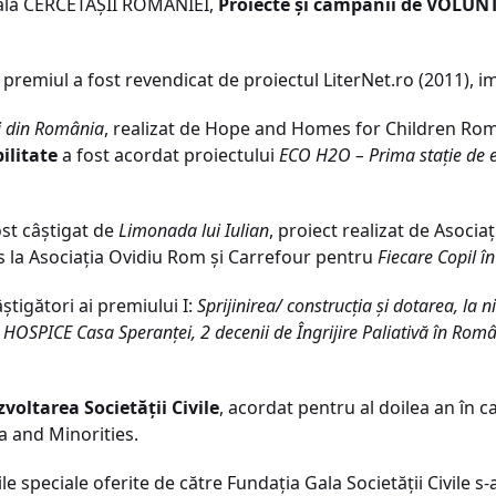
nală CERCETAŞII ROMÂNIEI,
Proiecte şi campanii de VOLUN
, premiul a fost revendicat de proiectul LiterNet.ro (2011), 
ii din România
, realizat de Hope and Homes for Children Rom
ilitate
a fost acordat proiectului
ECO H2O – Prima staţie de 
st câştigat de
Limonada lui Iulian
, proiect realizat de Asocia
us la Asociaţia Ovidiu Rom şi Carrefour pentru
Fiecare Copil î
ştigători ai premiului I:
Sprijinirea/ construcţia şi dotarea, la 
i
HOSPICE Casa Speranţei, 2 decenii de Îngrijire Paliativă în Rom
oltarea Societăţii Civile
, acordat pentru al doilea an în ca
a and Minorities.
le speciale oferite de către Fundaţia Gala Societăţii Civile s-