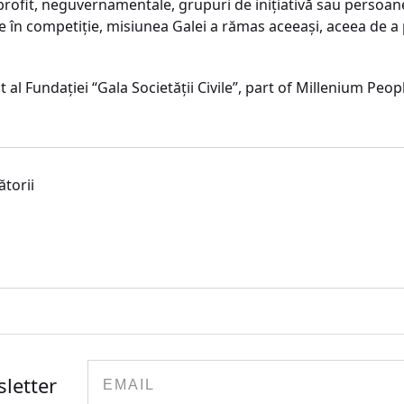
ofit, neguvernamentale, grupuri de iniţiativă sau persoane f
te în competiţie, misiunea Galei a rămas aceeaşi, aceea de a
t al Fundaţiei “Gala Societăţii Civile”, part of Millenium Peop
ătorii
Email
sletter