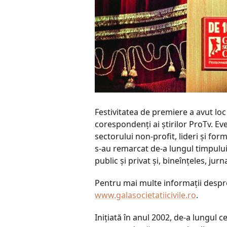
Festivitatea de premiere a avut loc
corespondenţi ai ştirilor ProTv. E
sectorului non-profit, lideri şi for
s-au remarcat de-a lungul timpului 
public şi privat şi, bineînţeles, jurna
Pentru mai multe informaţii despre 
www.galasocietatiicivile.ro
.
Iniţiată în anul 2002, de-a lungul ce