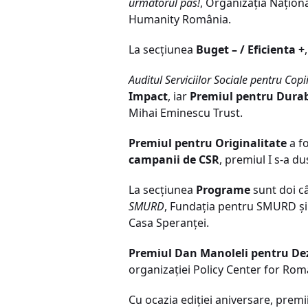
următorul pas!
, Organizaţia Naţio
Humanity România.
La secţiunea
Buget – / Eficienta +
Auditul Serviciilor Sociale pentru Cop
Impact
, iar
Premiul pentru Durab
Mihai Eminescu Trust.
Premiul pentru Originalitate
a fo
campanii de CSR
, premiul I s-a d
La secţiunea
Programe
sunt doi câ
SMURD
, Fundaţia pentru SMURD ş
Casa Speranţei.
Premiul Dan Manoleli pentru Dezv
organizaţiei Policy Center for Rom
Cu ocazia ediţiei aniversare, premii