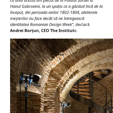
că anul acesta am plecat de la Palatul Știrbei la
Hanul Gabroveni, la un spațiu ce a găzduit încă de la
început, din perioada anilor 1802-1804, atelierele
meșterilor nu face decât să ne întregească
identitatea Romanian Design Week”,
declară
Andrei Borțun, CEO The Institut
e.