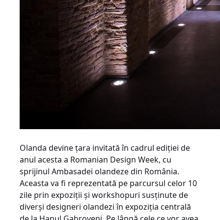
Olanda devine țara invitată în cadrul ediției de
anul acesta a Romanian Design Week, cu
sprijinul Ambasadei olandeze din România.
Aceasta va fi reprezentată pe parcursul celor 10
zile prin expoziții și workshopuri susținute de
diverși designeri olandezi în expoziția centrală
de la Hanul Gabroveni. Pe lângă cele ce vor avea