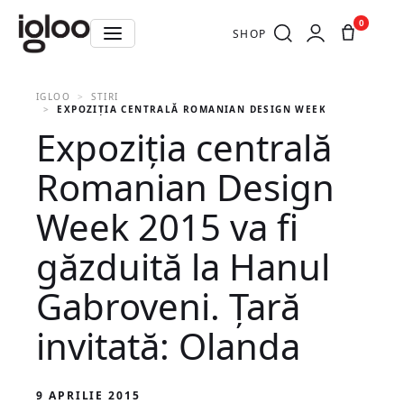
0
SHOP
IGLOO
STIRI
EXPOZIȚIA CENTRALĂ ROMANIAN DESIGN WEEK 2015 VA FI G
Expoziția centrală
Romanian Design
Week 2015 va fi
găzduită la Hanul
Gabroveni. Țară
invitată: Olanda
9 APRILIE 2015