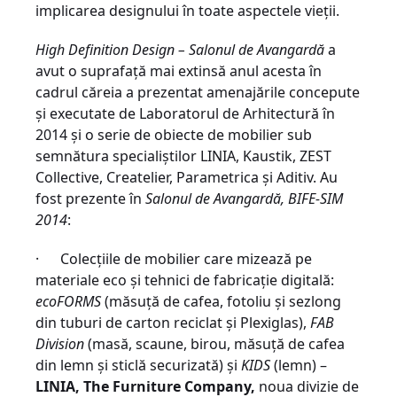
implicarea designului în toate aspectele vieţii.
High
Definition Design – Salonul de Avangardă
a
avut o suprafaţă mai extinsă anul acesta în
cadrul căreia a prezentat amenajările concepute
şi executate de Laboratorul de Arhitectură în
2014 şi o serie de obiecte de mobilier sub
semnătura specialiştilor LINIA, Kaustik, ZEST
Collective, Createlier, Parametrica şi Aditiv. Au
fost prezente în
Salonul de Avangardă, BIFE-SIM
2014
:
· Colecţiile de mobilier care mizează pe
materiale eco şi tehnici de fabricaţie digitală:
ecoFORMS
(măsuţă de cafea, fotoliu şi sezlong
din tuburi de carton reciclat şi Plexiglas),
FAB
Division
(masă, scaune, birou, măsuţă de cafea
din lemn şi sticlă securizată) şi
KIDS
(lemn) –
LINIA, The Furniture Company,
noua divizie de