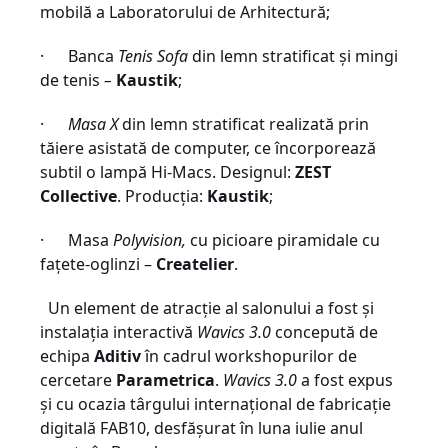
mobilă a Laboratorului de Arhitectură;
· Banca
Tenis Sofa
din lemn stratificat şi mingi
de tenis
–
Kaustik
;
·
Masa X
din lemn stratificat realizată prin
tăiere asistată de computer, ce încorporează
subtil o lampă Hi-Macs. Designul:
ZEST
Collective
. Producţia:
Kaustik
;
· Masa
Polyvision,
cu picioare piramidale cu
faţete-oglinzi –
Createlier
.
Un element de atracţie al salonului a fost şi
instalaţia interactivă
Wavics 3.0
concepută de
echipa
Aditiv
în cadrul workshopurilor de
cercetare
Parametrica
.
Wavics 3.0
a fost expus
şi cu ocazia târgului internaţional de fabricaţie
digitală FAB10, desfăşurat în luna iulie anul