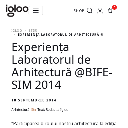
0
SHOP
IGLOO
STIRI
EXPERIENŢA LABORATORUL DE ARHITECTURĂ @BIFE-SIM 201
Experienţa
Laboratorul de
Arhitectură @BIFE-
SIM 2014
18 SEPTEMBRIE 2014
Arhitectură:
Stiri
Text: Redacția Igloo
“Participarea biroului nostru arhitectură la ediţia