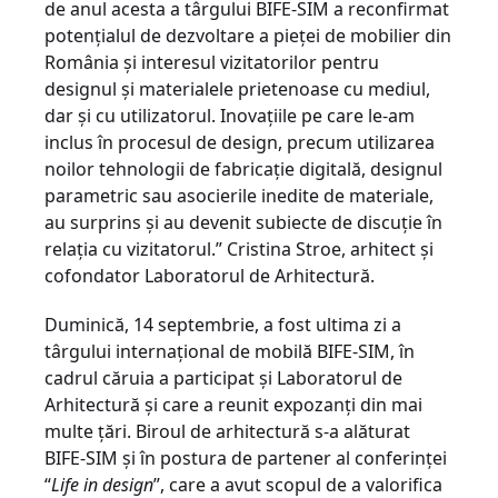
de anul acesta a târgului BIFE-SIM a reconfirmat
potenţialul de dezvoltare a pieţei de mobilier din
România şi interesul vizitatorilor pentru
designul şi materialele prietenoase cu mediul,
dar şi cu utilizatorul. Inovaţiile pe care le-am
inclus în procesul de design, precum utilizarea
noilor tehnologii de fabricaţie digitală, designul
parametric sau asocierile inedite de materiale,
au surprins şi au devenit subiecte de discuţie în
relaţia cu vizitatorul.” Cristina Stroe, arhitect şi
cofondator Laboratorul de Arhitectură.
Duminică, 14 septembrie, a fost ultima zi a
târgului internaţional de mobilă BIFE-SIM, în
cadrul căruia a participat şi Laboratorul de
Arhitectură şi care a reunit expozanţi din mai
multe ţări. Biroul de arhitectură s-a alăturat
BIFE-SIM şi în postura de partener al conferinţei
“
Life in design
”, care a avut scopul de a valorifica