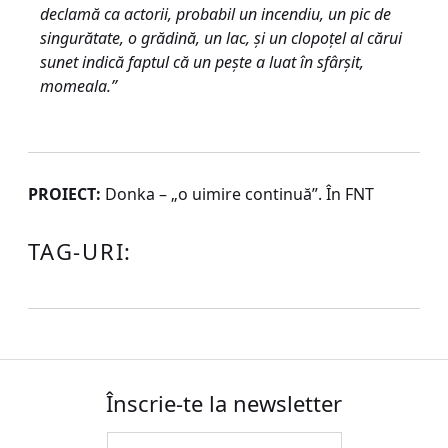
declamă ca actorii, probabil un incendiu, un pic de
singurătate, o grădină, un lac, şi un clopoţel al cărui
sunet indică faptul că un peşte a luat în sfârşit,
momeala.”
PROIECT:
Donka – „o uimire continuă”. În FNT
TAG-URI:
Înscrie-te la newsletter
Email