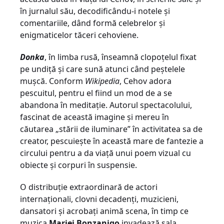
în jurnalul său, decodificându-i notele şi
comentariile, dând formă celebrelor şi
enigmaticelor tăceri cehoviene.
Donka
, în limba rusă, înseamnă clopoţelul fixat
pe undiţă şi care sună atunci când peştelele
muşcă. Conform
Wikipedia
, Cehov adora
pescuitul, pentru el fiind un mod de a se
abandona în meditaţie. Autorul spectacolului,
fascinat de această imagine şi mereu în
căutarea „stării de iluminare” în activitatea sa de
creator, pescuieşte în această mare de fantezie a
circului pentru a da viaţă unui poem vizual cu
obiecte şi corpuri în suspensie.
O distribuţie extraordinară de actori
internaţionali, clovni decadenţi, muzicieni,
dansatori şi acrobaţi animă scena, în timp ce
muzica
Mariei Bonzanigo
invadează sala,