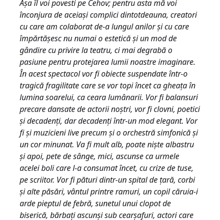
Aşa îl voi povesti pe Cehov; pentru asta mă voi
înconjura de aceiaşi complici dintotdeauna, creatori
cu care am colaborat de-a lungul anilor şi cu care
împărtăşesc nu numai o estetică şi un mod de
gândire cu privire la teatru, ci mai degrabă o
pasiune pentru protejarea lumii noastre imaginare.
În acest spectacol vor fi obiecte suspendate într-o
tragică fragilitate care se vor topi încet ca gheaţa în
lumina soarelui, ca ceara lumânarii. Vor fi balansuri
precare dansate de actorii noştri, vor fi clovni, poetici
şi decadenţi, dar decadenţi într-un mod elegant. Vor
fi şi muzicieni live precum şi o orchestră simfonică şi
un cor minunat. Va fi mult alb, poate nişte albastru
şi apoi, pete de sânge, mici, ascunse ca urmele
acelei boli care l-a consumat încet, cu crize de tuse,
pe scriitor. Vor fi pături dintr-un spital de ţară, corbi
şi alte păsări, vântul printre ramuri, un copil căruia-i
arde pieptul de febră, sunetul unui clopot de
biserică, bărbaţi ascunşi sub cearşafuri, actori care