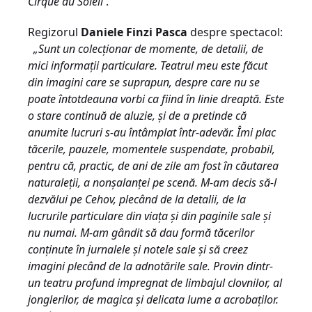
Cirque du Soleil
.
Regizorul
Daniele Finzi Pasca
despre spectacol:
„Sunt un colecţionar de momente, de detalii, de
mici informaţii particulare. Teatrul meu este făcut
din imagini care se suprapun, despre care nu se
poate întotdeauna vorbi ca fiind în linie dreaptă. Este
o stare continuă de aluzie, şi de a pretinde că
anumite lucruri s-au întâmplat într-adevăr. Îmi plac
tăcerile, pauzele, momentele suspendate, probabil,
pentru că, practic, de ani de zile am fost în căutarea
naturaleţii, a nonşalanţei pe scenă.
M-am decis să-l
dezvălui pe Cehov, plecând de la detalii, de la
lucrurile particulare din viaţa şi din paginile sale şi
nu numai. M-am gândit să dau formă tăcerilor
conţinute în jurnalele şi notele sale şi să creez
imagini plecând de la adnotările sale.
Provin dintr-
un teatru profund impregnat de limbajul clovnilor, al
jonglerilor, de magica şi delicata lume a acrobaţilor.