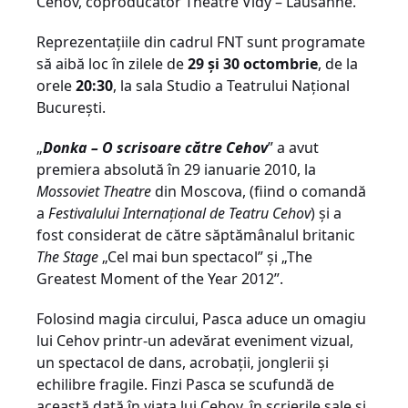
Cehov, coproducător Théâtre Vidy – Lausanne.
Reprezentaţiile din cadrul FNT sunt programate
să aibă loc în zilele de
29 şi 30 octombrie
, de la
orele
20:30
, la sala Studio a Teatrului Naţional
Bucureşti.
„
Donka – O scrisoare către Cehov
” a avut
premiera absolută în 29 ianuarie 2010, la
Mossoviet Theatre
din Moscova, (fiind o comandă
a
Festivalului Internaţional de Teatru Cehov
) şi a
fost considerat de către săptămânalul britanic
The Stage
„Cel mai bun spectacol” şi „The
Greatest Moment of the Year 2012”.
Folosind magia circului, Pasca aduce un omagiu
lui Cehov printr-un adevărat eveniment vizual,
un spectacol de dans, acrobaţii, jonglerii şi
echilibre fragile. Finzi Pasca se scufundă de
această dată în viaţa lui Cehov, în scrierile sale şi