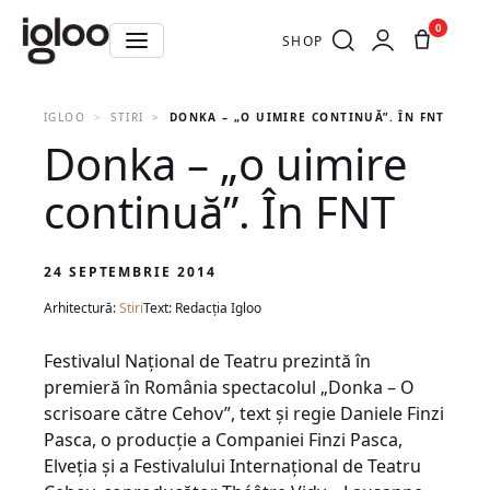
0
SHOP
IGLOO
STIRI
DONKA – „O UIMIRE CONTINUĂ”. ÎN FNT
Donka – „o uimire
continuă”. În FNT
24 SEPTEMBRIE 2014
Arhitectură:
Stiri
Text: Redacția Igloo
Festivalul Naţional de Teatru prezintă în
premieră în România spectacolul „Donka – O
scrisoare către Cehov”, text şi regie Daniele Finzi
Pasca, o producţie a Companiei Finzi Pasca,
Elveţia şi a Festivalului Internaţional de Teatru