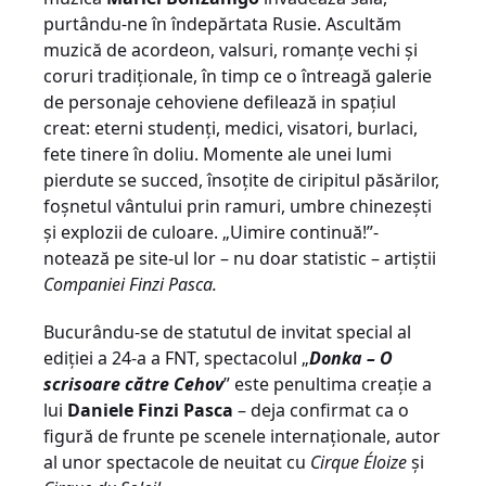
purtându-ne în îndepărtata Rusie. Ascultăm
muzică de acordeon, valsuri, romanţe vechi şi
coruri tradiţionale, în timp ce o întreagă galerie
de personaje cehoviene defilează in spaţiul
creat: eterni studenţi, medici, visatori, burlaci,
fete tinere în doliu. Momente ale unei lumi
pierdute se succed, însoţite de ciripitul păsărilor,
foşnetul vântului prin ramuri, umbre chinezeşti
şi explozii de culoare. „Uimire continuă!”-
notează pe site-ul lor – nu doar statistic – artiştii
Companiei Finzi Pasca.
Bucurându-se de statutul de invitat special al
ediţiei a 24-a a FNT, spectacolul „
Donka – O
scrisoare către Cehov
” este penultima creaţie a
lui
Daniele Finzi Pasca
– deja confirmat ca o
figură de frunte pe scenele internaţionale, autor
al unor spectacole de neuitat cu
Cirque Éloize
şi