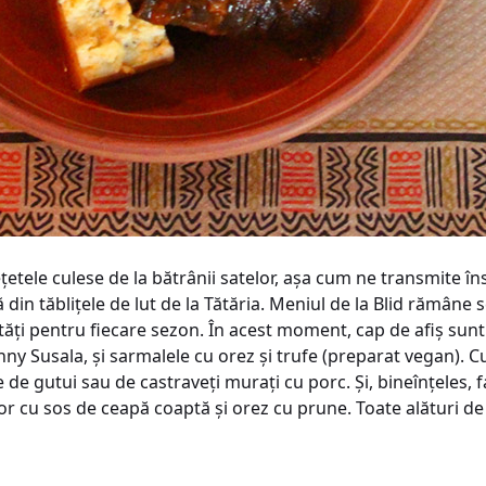
eţetele culese de la bătrânii satelor, așa cum ne transmite î
ă din tăbliţele de lut de la Tătăria. Meniul de la Blid rămâne
ăţi pentru fiecare sezon. În acest moment, cap de afiș sunt 
hnny Susala, și sarmalele cu orez și trufe (preparat vegan). 
de gutui sau de castraveţi muraţi cu porc. Și, bineînţeles, f
ptor cu sos de ceapă coaptă și orez cu prune. Toate alături 