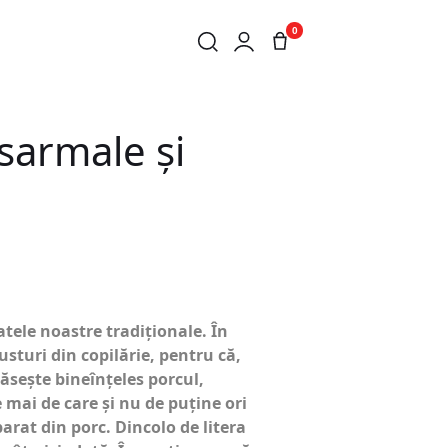
0
 sarmale și
tele noastre tradiţionale. În
usturi din copilărie, pentru că,
găsește bineînţeles porcul,
 mai de care și nu de puţine ori
arat din porc. Dincolo de litera