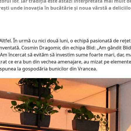
iitorul lor. Iar tradiţia este astăzi interpretată mai mult
ști unde inovaţia în bucătărie și noua vârstă a deliciilo
Altfel. În urmă cu nici două luni, o echipă pasionată de reţe
inventată. Cosmin Dragomir, din echipa Blid: „Am gândit Blid
 Am încercat să evităm să investim sume foarte mari, dar, 
strat ce era bun din vechea amenajare, au mizat pe elementel
ispunea la gospodăria bunicilor din Vrancea.