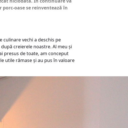
 decât niciodată. În continuare vă
r porc-oase se reinventează în
te culinare vechi a deschis pe
 după creierele noastre. Al meu și
mai presus de toate, am conceput
e utile rămase și au pus în valoare