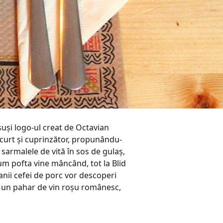
nsuși logo-ul creat de Octavian
 scurt și cuprinzător, propunându-
sarmalele de vită în sos de gulaș,
Cum pofta vine mâncând, tot la Blid
anii cefei de porc vor descoperi
de un pahar de vin roșu românesc,