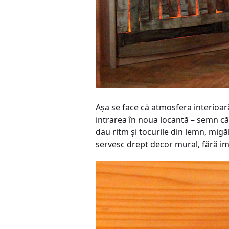
Așa se face că atmosfera interioară
intrarea în noua locantă – semn că 
dau ritm și tocurile din lemn, mig
servesc drept decor mural, fără imit