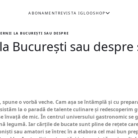
ABONAMENT
REVISTA IGLOO
SHOP
 IERNII LA BUCUREȘTI SAU DESPRE SARMALE ȘI ALTE PORC-ĂRII
ii la București sau despre
 spune o vorbă veche. Cam așa se întâmplă și cu prepara
 asistăm la o paradă de talente culinare și redescoperim g
 se învaţă de mic. În centrul universului gastronomic se 
nă legumă. Iar cărţile de bucate sunt pline de reţete care
oniști sau amatori se întrec în a elabora cel mai bun prep