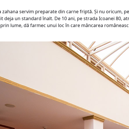
 zahana servim preparate din carne friptă. Și nu oricum, pen
t deja un standard înalt. De 10 ani, pe strada Icoanei 80, a
ă și prin lume, dă farmec unui loc în care mâncarea româneasc