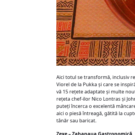
Aici totul se transformă, inclusiv r
Viorel de la Pukka și care se inspir
vă 15 reţete adaptate și multe nout
reţeta chef-ilor Nico Lontras și Jo
puteţi încerca o excelentă mâncare 
aici o piesă întreagă, gătită la cu
tânăr sau baricat.
Zexe – Zahanaua Gastronomică