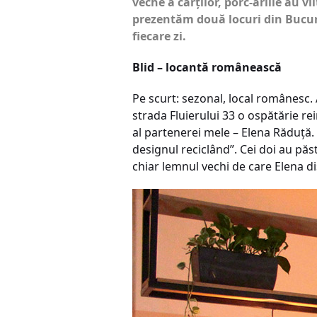
veche a cărţilor, porc-ăriile au v
prezentăm două locuri din Bucure
fiecare zi.
Blid – locantă românească
Pe scurt: sezonal, local românesc. 
strada Fluierului 33 o ospătărie re
al partenerei mele – Elena Răduţă.
designul reciclând”. Cei doi au pă
chiar lemnul vechi de care Elena d