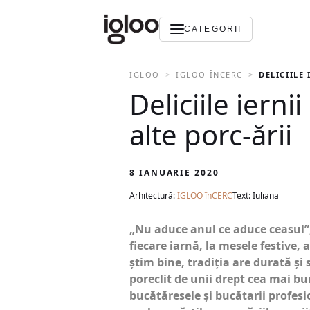
CATEGORII
IGLOO
IGLOO ÎNCERC
DELICIILE
Deliciile iern
alte porc-ării
8 IANUARIE 2020
Arhitectură:
IGLOO înCERC
Text: Iuliana
„Nu aduce anul ce aduce ceasul”,
fiecare iarnă, la mesele festive,
știm bine, tradiţia are durată și
poreclit de unii drept cea mai bu
bucătăresele și bucătarii profesi