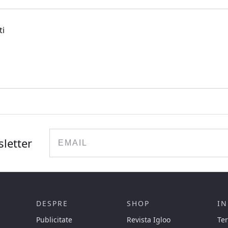
ti
Email
sletter
DESPRE
SHOP
IN
Publicitate
Revista Igloo
Ter