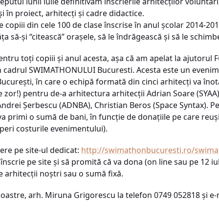
eputul lunii iulie definitivăm înscrierile arhitecţilor voluntar
 în proiect, arhitecţi şi cadre didactice.
 copiii din cele 100 de clase înscrise în anul şcolar 2014-201
ăţa să-şi “citească” oraşele, să le îndrăgească şi să le schim
tru toţi copiii şi anul acesta, aşa că am apelat la ajutorul
 în cadrul SWIMATHONULUI Bucuresti. Acesta este un evenime
Bucureşti, în care o echipă formată din cinci arhitecţi va în
 zor!) pentru de-a arhitectura arhitecţii Adrian Soare (SYAA)
Andrei Şerbescu (ADNBA), Christian Beros (Space Syntax). P
va primi o sumă de bani, în funcţie de donaţiile pe care reu
peri costurile evenimentului).
re pe site-ul dedicat:
http://swimathonbucuresti.ro/swimat
 înscrie pe site şi să promită că va dona (on line sau pe 12 iul
 arhitecţii noştri sau o sumă fixă.
 noastre, arh. Miruna Grigorescu la telefon 0749 052818 şi e