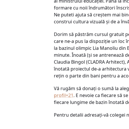
al ministrului educaţiei. Până la înc
formare cu noii îndrumători înscrişi
Ne puteti ajuta să creştem mai bine
construi cultura vizuală şi de a înv
Dorim să păstrăm cursul gratuit pen
care ne-a pus la dispoziţie un loc
la bazinul olimpic Lia Manoliu din 
minute. Înoată (şi se antrenează de
Claudia Bingol (CLADRA Arhitect), 
înotată proiectul de-a arhitectura 
reţin o parte din bani pentru a aco
Vă rugăm să donaţi o sumă la alege
profil=21
. E nevoie ca fiecare să se
fiecare lungime de bazin înotată de
Pentru detalii adresaţi-vă colegei