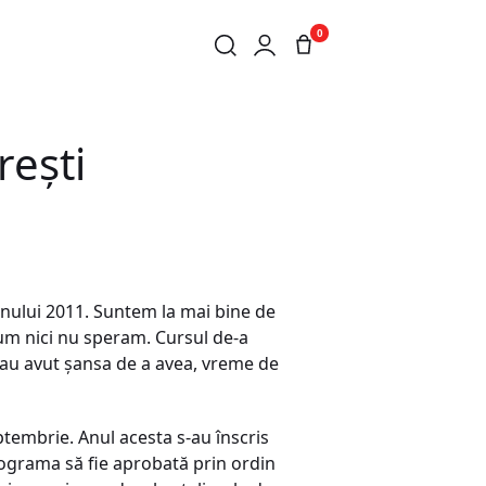
0
eşti
anului 2011. Suntem la mai bine de
 cum nici nu speram. Cursul de-a
e au avut şansa de a avea, vreme de
ptembrie. Anul acesta s-au înscris
rograma să fie aprobată prin ordin