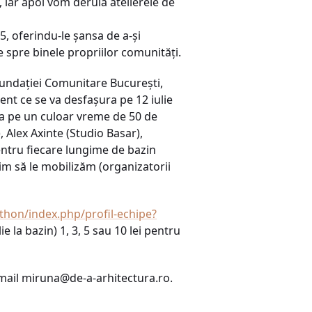
i, iar apoi vom derula atelierele de
5, oferindu-le şansa de a-şi
be spre binele propriilor comunităţi.
 Fundaţiei Comunitare Bucureşti,
nt ce se va desfaşura pe 12 iulie
ota pe un culoar vreme de 50 de
, Alex Axinte (Studio Basar),
entru fiecare lungime de bazin
şim să le mobilizăm (organizatorii
hon/index.php/profil-echipe?
ie la bazin) 1, 3, 5 sau 10 lei pentru
-mail
miruna@de-a-arhitectura.ro
.