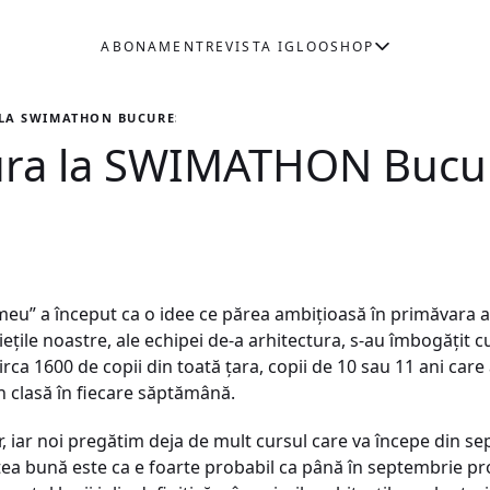
ABONAMENT
REVISTA IGLOO
SHOP
 LA SWIMATHON BUCUREŞTI
tura la SWIMATHON Bucur
 meu” a început ca o idee ce părea ambiţioasă în primăvara 
ieţile noastre, ale echipei de-a arhitectura, s-au îmbogăţit
rca 1600 de copii din toată ţara, copii de 10 sau 11 ani car
în clasă în fiecare săptămână.
ar, iar noi pregătim deja de mult cursul care va începe din se
estea bună este ca e foarte probabil ca până în septembrie p