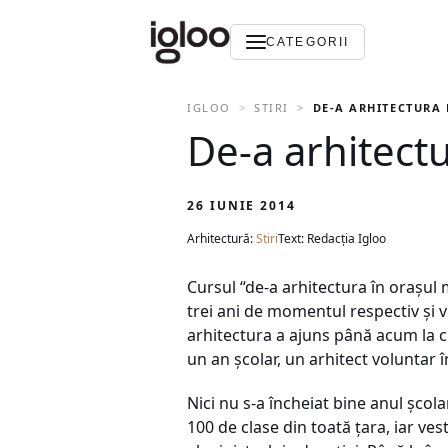
CATEGORII
IGLOO
STIRI
DE-A ARHITECTURA
De-a arhitec
26 IUNIE 2014
Arhitectură:
Stiri
Text: Redacția Igloo
Cursul “de-a arhitectura în oraşul
trei ani de momentul respectiv şi v
arhitectura a ajuns până acum la ci
un an şcolar, un arhitect voluntar 
Nici nu s-a încheiat bine anul şcol
100 de clase din toată ţara, iar v