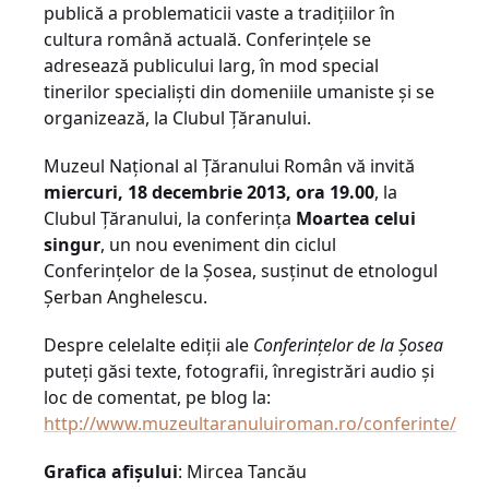
publică a problematicii vaste a tradiţiilor în
cultura română actuală. Conferinţele se
adresează publicului larg, în mod special
tinerilor specialişti din domeniile umaniste şi se
organizează, la Clubul Ţăranului.
Muzeul Naţional al Ţăranului Român vă invită
miercuri, 18 decembrie 2013, ora 19.00
, la
Clubul Ţăranului, la conferinţa
Moartea celui
singur
, un nou eveniment din ciclul
Conferinţelor de la Şosea, susţinut de etnologul
Şerban Anghelescu.
Despre celelalte ediţii ale
Conferinţelor de la Şosea
puteţi găsi texte, fotografii, înregistrări audio şi
loc de comentat, pe blog la:
http://www.muzeultaranuluiroman.ro/conferinte/
Grafica afişului
: Mircea Tancău