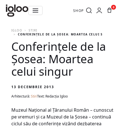
0
SHOP
IGLOO
STIRI
CONFERINŢELE DE LA ŞOSEA: MOARTEA CELUI SINGUR
Conferinţele de la
Şosea: Moartea
celui singur
13 DECEMBRIE 2013
Arhitectură:
Stiri
Text: Redacția Igloo
Muzeul Naţional al Ţăranului Român – cunoscut
pe vremuri şi ca Muzeul de la Şosea – continuă
ciclul său de conferinţe vizând dezbaterea