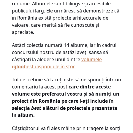
renume. Albumele sunt bilingve şi accesibile
publicului larg. Ele urmăresc să demonstreze că
în România există proiecte arhitecturale de
valoare, care merită să fie cunoscute şi
apreciate.
Astăzi colecţia numară 14 albume, iar în cadrul
concursului nostru de astăzi aveţi şansa să
câştigaţi la alegere unul dintre
volumele
igloo
best disponibile în stoc
.
Tot ce trebuie să faceţi este să ne spuneţi într-un
comentariu la acest post
care dintre aceste
volume este preferatul vostru şi să numiţi un
proiect din România pe care l-aţi include în
selecţia
best
alături de proiectele prezentate
în album.
Câştigătorul va fi ales mâine prin tragere la sorţi