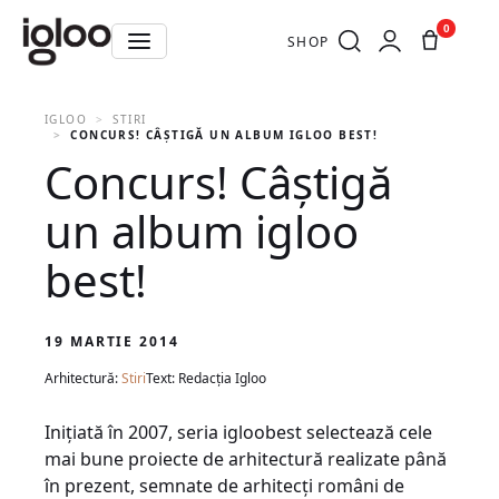
0
SHOP
IGLOO
STIRI
CONCURS! CÂŞTIGĂ UN ALBUM IGLOO BEST!
Concurs! Câştigă
un album igloo
best!
19 MARTIE 2014
Arhitectură:
Stiri
Text: Redacția Igloo
Iniţiată în 2007, seria igloobest selectează cele
mai bune proiecte de arhitectură realizate până
în prezent, semnate de arhitecţi români de