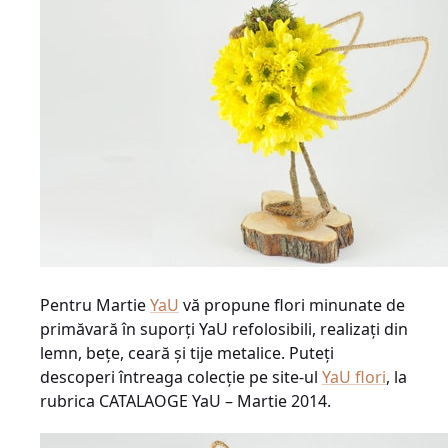
Pentru Martie
YaU
vă propune flori minunate de
primăvară în suporţi YaU refolosibili, realizaţi din
lemn, beţe, ceară şi tije metalice. Puteţi
descoperi întreaga colecţie pe site-ul
YaU flori
, la
rubrica CATALAOGE YaU – Martie 2014.