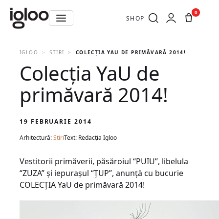
0
SHOP
IGLOO
STIRI
COLECŢIA YAU DE PRIMĂVARĂ 2014!
Colecţia YaU de
primăvară 2014!
19 FEBRUARIE 2014
Arhitectură:
Stiri
Text: Redacția Igloo
Vestitorii primăverii, păsăroiul “PUIU”, libelula
“ZUZA” şi iepuraşul “ŢUP”, anunţă cu bucurie
COLECŢIA YaU de primăvară 2014!