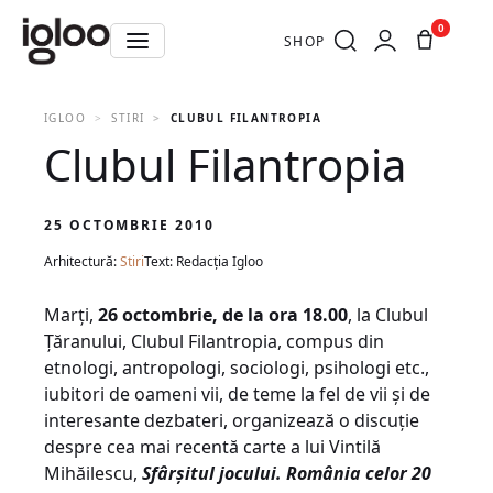
0
SHOP
IGLOO
STIRI
CLUBUL FILANTROPIA
Clubul Filantropia
25 OCTOMBRIE 2010
Arhitectură:
Stiri
Text: Redacția Igloo
Marţi,
26 octombrie, de la ora 18.00
, la Clubul
Ţăranului, Clubul Filantropia, compus din
etnologi, antropologi, sociologi, psihologi etc.,
iubitori de oameni vii, de teme la fel de vii şi de
interesante dezbateri, organizează o discuţie
despre cea mai recentă carte a lui Vintilă
Mihăilescu,
Sfârşitul jocului. România celor 20