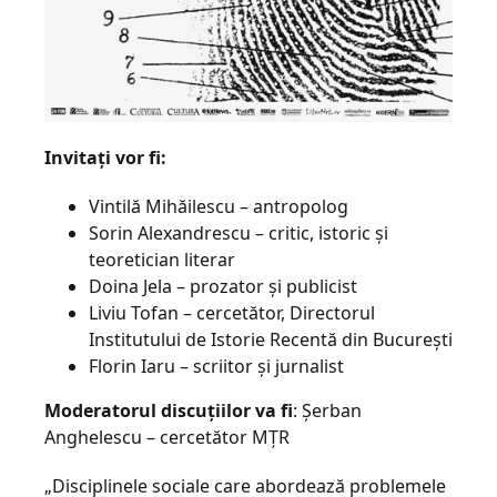
Invitaţi vor fi:
Vintilă Mihăilescu – antropolog
Sorin Alexandrescu – critic, istoric şi
teoretician literar
Doina Jela – prozator şi publicist
Liviu Tofan – cercetător, Directorul
Institutului de Istorie Recentă din Bucureşti
Florin Iaru – scriitor şi jurnalist
Moderatorul discuţiilor va fi
: Şerban
Anghelescu – cercetător MŢR
„Disciplinele sociale care abordează problemele