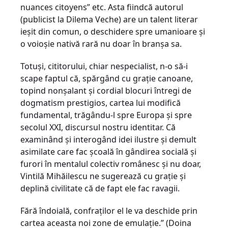
nuances citoyens” etc. Asta fiindcă autorul
(publicist la Dilema Veche) are un talent literar
ieşit din comun, o deschidere spre umanioare şi
o voioşie nativă rară nu doar în branşa sa.
Totuşi, cititorului, chiar nespecialist, n-o să-i
scape faptul că, spărgând cu graţie canoane,
topind nonşalant şi cordial blocuri întregi de
dogmatism prestigios, cartea lui modifică
fundamental, trăgându-l spre Europa şi spre
secolul XXI, discursul nostru identitar. Că
examinând şi interogând idei ilustre şi demult
asimilate care fac şcoală în gândirea socială şi
furori în mentalul colectiv românesc şi nu doar,
Vintilă Mihăilescu ne sugerează cu graţie şi
deplină civilitate că de fapt ele fac ravagii.
Fără îndoială, confraţilor el le va deschide prin
cartea aceasta noi zone de emulaţie.” (Doina