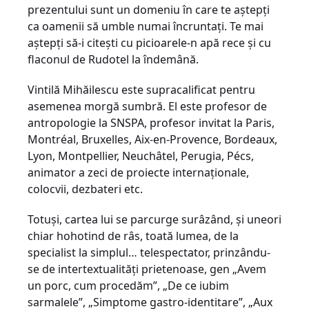
prezentului sunt un domeniu în care te aştepţi
ca oamenii să umble numai încruntaţi. Te mai
aştepţi să-i citeşti cu picioarele-n apă rece şi cu
flaconul de Rudotel la îndemână.
Vintilă Mihăilescu este supracalificat pentru
asemenea morgă sumbră. El este profesor de
antropologie la SNSPA, profesor invitat la Paris,
Montréal, Bruxelles, Aix-en-Provence, Bordeaux,
Lyon, Montpellier, Neuchâtel, Perugia, Pécs,
animator a zeci de proiecte internaţionale,
colocvii, dezbateri etc.
Totuşi, cartea lui se parcurge surâzând, şi uneori
chiar hohotind de râs, toată lumea, de la
specialist la simplul… telespectator, prinzându-
se de intertextualităţi prietenoase, gen „Avem
un porc, cum procedăm”, „De ce iubim
sarmalele”, „Simptome gastro-identitare”, „Aux