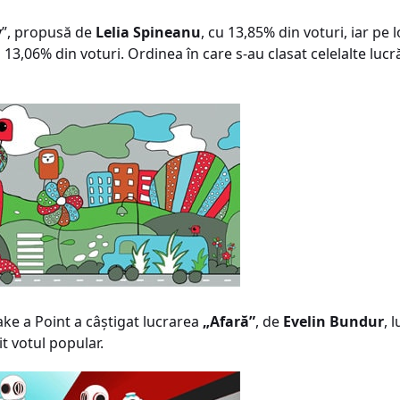
y
”, propusă de
Lelia Spineanu
, cu 13,85% din voturi, iar pe 
u 13,06% din voturi. Ordinea în care s-au clasat celelalte lucr
ke a Point a câştigat lucrarea
„Afară”
, de
Evelin Bundur
, 
t votul popular.