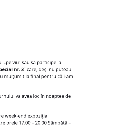
ul „pe viu” sau să participe la
ecial nr. 3
” care, deşi nu puteau
au mulţumit la final pentru că i-am
 turnului va avea loc în noaptea de
are week-end expoziţia
între orele 17.00 – 20.00 Sâmbătă –