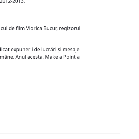
 2012-2013.
icul de film Viorica Bucur, regizorul
dicat expunerii de lucrări şi mesaje
Române. Anul acesta, Make a Point a