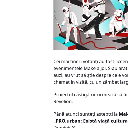
Cei mai tineri votanţi au fost liceeni
evenimentele Make a Joi. S-au arătat
auzi, au vrut să ştie despre ce e v
chemat în vizită, cu un zâmbet lar
Proiectul câştigător urmează să fie 
Revelion.
Până atunci sunteţi aşteptţi la
Mak
„PRO.urban: Există viaţă cultural
Duminică).