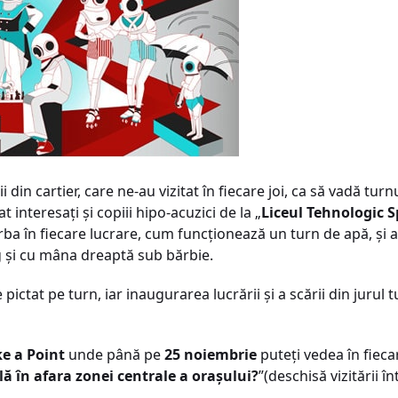
i din cartier, care ne-au vizitat în fiecare joi, ca să vadă turn
 interesaţi şi copiii hipo-acuzici de la „
Liceul Tehnologic Sp
orba în fiecare lucrare, cum funcţionează un turn de apă, şi 
g şi cu mâna dreaptă sub bărbie.
pictat pe turn, iar inaugurarea lucrării şi a scării din jurul
e a Point
unde până pe
25 noiembrie
puteţi vedea în fiec
ă în afara zonei centrale a oraşului?
”(deschisă vizitării 