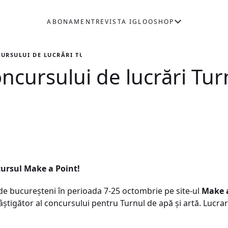
ABONAMENT
REVISTA IGLOO
SHOP
URSULUI DE LUCRĂRI TURNUL DE APĂ DIN PANTELIMON!
oncursului de lucrări Tu
cursul Make a Point!
de bucureşteni în perioada 7-25 octombrie pe site-ul
Make a
âştigător al concursului pentru Turnul de apă şi artă. Lucr