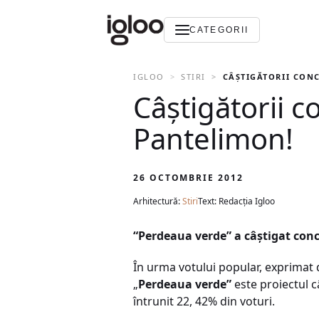
CATEGORII
IGLOO
STIRI
CÂŞTIGĂTORII CONC
Câştigătorii c
Pantelimon!
26 OCTOMBRIE 2012
Arhitectură:
Stiri
Text: Redacția Igloo
“Perdeaua verde” a câştigat con
În urma votului popular, exprimat 
„
Perdeaua verde”
este proiectul c
întrunit 22, 42% din voturi.