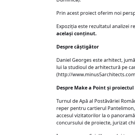
Prin acest proiect oferim noi perspe
Expoziţia este rezultatul analizei 
acelaşi conţinut.
Despre câştigător
Daniel Georges este arhitect, jumăt
lui la studioul de arhitectură pe car
(http://www.minus5architects.com
Despre Make a Point şi proiectul 
Turnul de Apă al Postăvăriei Române
reper pentru cartierul Pantelimon, 
accesul vizitatorilor la o panoramă 
concursului de proiecte, jurizat chia