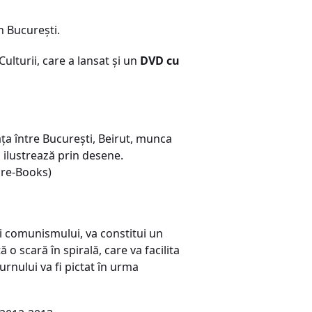
in Bucureşti.
ulturii, care a lansat şi un
DVD cu
aţa între Bucureşti, Beirut, munca
şi ilustrează prin desene.
ure-Books)
 ai comunismului, va constitui un
o scară în spirală, care va facilita
urnului va fi pictat în urma