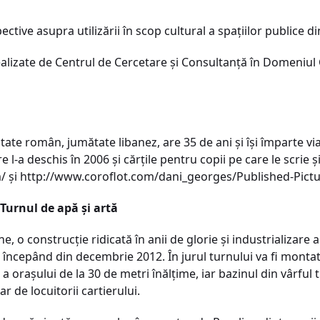
ctive asupra utilizării în scop cultural a spaţiilor publice d
realizate de Centrul de Cercetare şi Consultanţă în Domeniul C
ate român, jumătate libanez, are 35 de ani şi îşi împarte vi
e l-a deschis în 2006 şi cărţile pentru copii pe care le scrie 
/ şi http://www.coroflot.com/dani_georges/Published-Pict
Turnul de apă şi artă
, o construcţie ridicată în anii de glorie şi industrializare
începând din decembrie 2012. În jurul turnului va fi montată 
a oraşului de la 30 de metri înălţime, iar bazinul din vârful t
r de locuitorii cartierului.