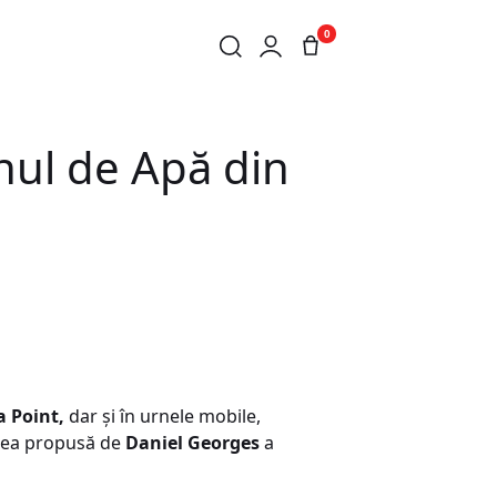
0
rnul de Apă din
 Point,
dar şi în urnele mobile,
area propusă de
Daniel Georges
a