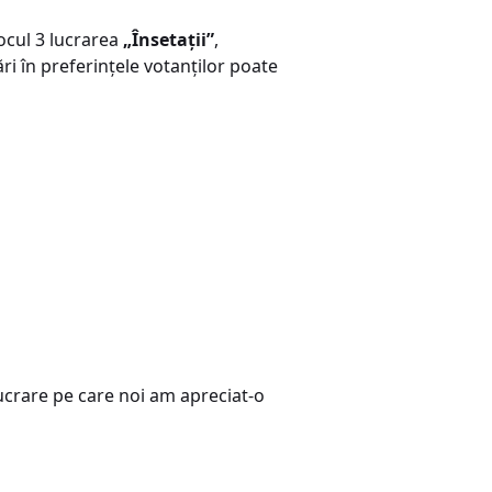
locul 3 lucrarea
„Însetaţii”
,
ări în preferinţele votanţilor poate
lucrare pe care noi am apreciat-o