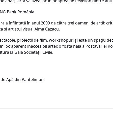
de apă şi artă va avea loc în noaptea de Revelion dintre anii
l ING Bank România.
ală înfiinţată în anul 2009 de către trei oameni de artă: crit
şi artistul visual Alma Cazacu.
ectacole, proiecţii de film, workshopuri şi este un spaţiu de
n loc aparent inaccesibil artei: o fostă hală a Postăvăriei 
tură la Gala Societăţii Civile.
l de Apă din Pantelimon!