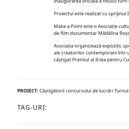
Inaugurarea oficială a noului turn 
Proiectul este realizat cu sprijinu
Make a Point este o Asociaţie cultur
de film documentar Mădălina Roşca 
Asociaţia organizează expoziţii, sp
ale creatorilor contemporani într-u
câştigat Premiul al II-lea pentru Cul
PROIECT:
Câştigătorii concursului de lucrări Turnu
TAG-URI: