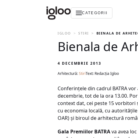
CATEGORII
IGLOO
STIRI
BIENALA DE ARHITE
Bienala de Ar
4 DECEMBRIE 2013
Arhitectură:
Stiri
Text: Redacția Igloo
Conferinţele din cadrul BATRA vor 
decembrie, tot de la ora 13.00. Por
context dat, cei peste 15 vorbitori s
cu economia locală, cu autorităţile 
OAR) şi biroul de arhitectură rom
Gala Premiilor BATRA
va avea loc