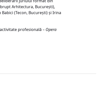
eliberării juriului format din
Abrupt Arhitectura, Bucureşti),
Babici (Tecon, Bucureşti) şi Irina
activitate profesională –
Opera