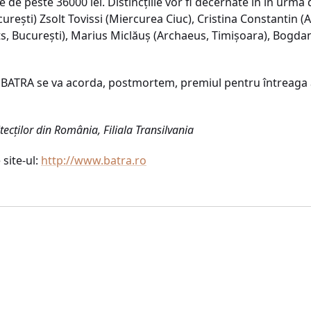
 de peste 36000 lei. Distincţiile vor fi decernate în în urma d
reşti) Zsolt Tovissi (Miercurea Ciuc), Cristina Constantin (
s, Bucureşti), Marius Miclăuş (Archaeus, Timişoara), Bogdan 
r BATRA se va acorda, postmortem, premiul pentru întreaga 
tecţilor din România, Filiala Transilvania
 site-ul:
http://www.batra.ro