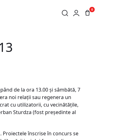
0
013
epând de la ora 13.00 şi sâmbătă, 7
era noi relaţii sau regenera un
at cu utilizatorii, cu vecinătăţile,
Şerban Sturdza (fost preşedinte al
k.
Proiectele înscrise în concurs se