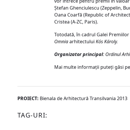
vor întrece pentru premii în valoare
Ştefan Ghenciulescu (Zeppelin, Bucu
Oana Coarfă (Republic of Architect
Cristea (A-ZC, Paris).
Totodată, în cadrul Galei Premiilo
Omnia
arhitectului
Kós Károly.
Organizator principal
:
Ordinul Arhi
Mai multe informaţii puteţi găsi pe
PROIECT:
Bienala de Arhitectură Transilvania 2013
TAG-URI: