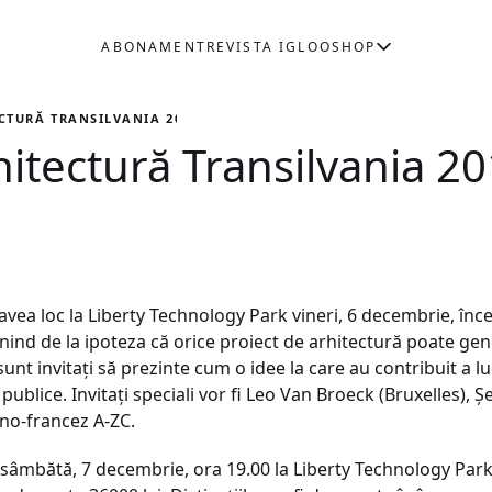
ABONAMENT
REVISTA IGLOO
SHOP
CTURĂ TRANSILVANIA 2013
hitectură Transilvania 2
avea loc la Liberty Technology Park vineri, 6 decembrie, înc
nind de la ipoteza că orice proiect de arhitectură poate gen
unt invitaţi să prezinte cum o idee la care au contribuit a lucr
publice. Invitaţi speciali vor fi Leo Van Broeck (Bruxelles), 
âno-francez A-ZC.
 sâmbătă, 7 decembrie, ora 19.00 la Liberty Technology Par