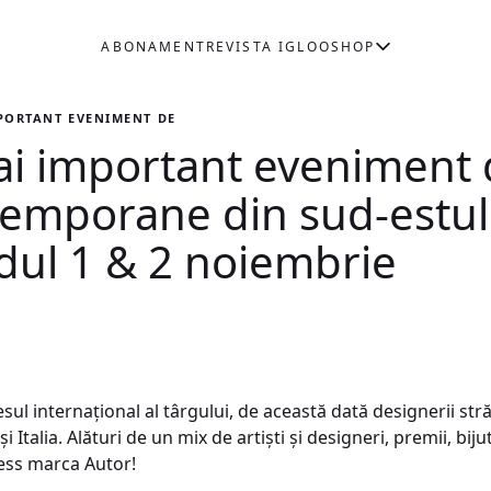
ABONAMENT
REVISTA IGLOO
SHOP
PORTANT EVENIMENT DEDICAT BIJUTERIEI CONTEMPORANE DIN SUD
i important eveniment 
ntemporane din sud-estul
dul 1 & 2 noiembrie
sul internațional al târgului, de această dată designerii str
i Italia. Alături de un mix de artiști și designeri, premii, bijut
ess marca Autor!