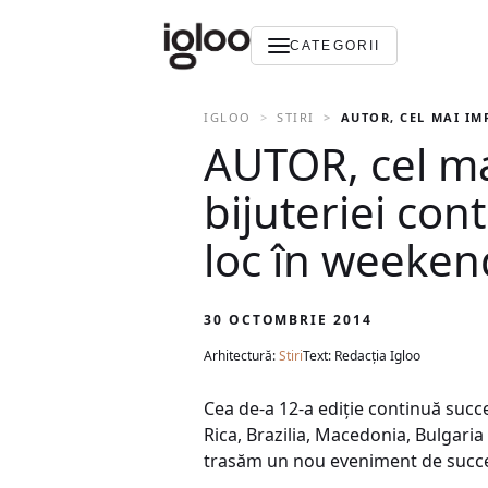
CATEGORII
IGLOO
STIRI
AUTOR, CEL MAI IM
AUTOR, cel ma
bijuteriei co
loc în weeken
30 OCTOMBRIE 2014
Arhitectură:
Stiri
Text: Redacția Igloo
Cea de-a 12-a ediție continuă succe
Rica, Brazilia, Macedonia, Bulgaria ș
trasăm un nou eveniment de succ