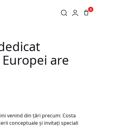
0
-ESTUL EUROPEI ARE LOC ÎN WEEKENDUL 1 & 2 NOIEMBRIE
dedicat
 Europei are
ăini venind din țări precum: Costa
erii conceptuale și invitați speciali