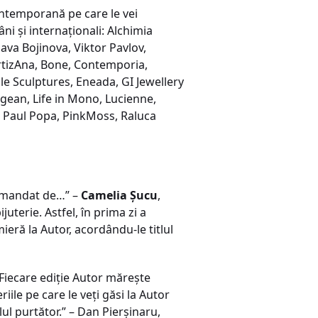
contemporană pe care le vei
i și internaționali: Alchimia
ava Bojinova, Viktor Pavlov,
ArtizAna, Bone, Contemporia,
e Sculptures, Eneada, GI Jewellery
lagean, Life in Mono, Lucienne,
 Paul Popa, PinkMoss, Raluca
comandat de…” –
Camelia Șucu
,
uterie. Astfel, în prima zi a
ieră la Autor, acordându-le titlul
. Fiecare ediție Autor mărește
iile pe care le veți găsi la Autor
lul purtător.” – Dan Pierșinaru,