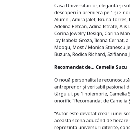
Casa Universitarilor, elegantă și so
descoperi în premieră pe 1 și 2 no
Alumni, Amira Jalet, Bruna Torres, 
Adelina Petcan, Adina Istrate, Ali
Corina Jewelry Design, Corina Mar
by Isabela Groza, Ileana Cernat, a 
Moogu, Most / Monica Stanescu Je
Buzura, Rodica Richard, Szifianna
Recomandat de… Camelia Șucu
O nouă personalitate recunoscută
antreprenor și veritabil pasionat d
târgului, pe 1 noiembrie, Camelia Ș
onorific “Recomandat de Camelia Șu
“Autor este devotat creării unei sc
această scenă aducând de fiecare dat
reprezintă universuri diferite, conc