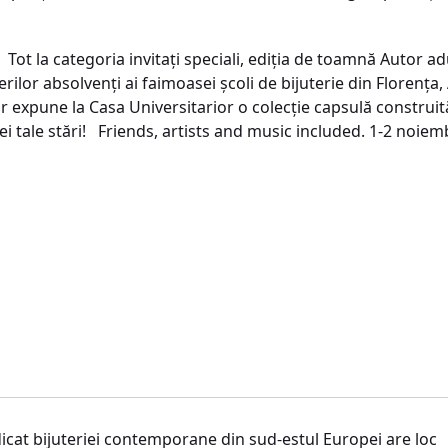
Tot la categoria invitați speciali, ediția de toamnă Autor a
ilor absolvenți ai faimoasei școli de bijuterie din Florența,
 expune la Casa Universitarior o colecție capsulă construită
i tale stări! Friends, artists and music included. 1-2 noiemb
at bijuteriei contemporane din sud-estul Europei are loc