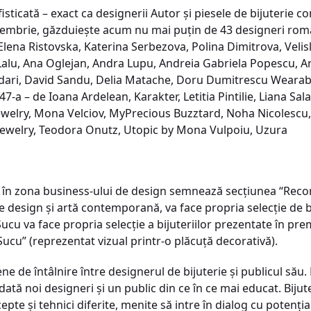
fisticată – exact ca designerii Autor și piesele de bijuterie 
iembrie, găzduiește acum nu mai puțin de 43 designeri român
Elena Ristovska, Katerina Serbezova, Polina Dimitrova, Velisl
s Lalu, Ana Oglejan, Andra Lupu, Andreia Gabriela Popescu, 
dari, David Sandu, Delia Matache, Doru Dumitrescu Wearabl
47-a – de Ioana Ardelean, Karakter, Letitia Pintilie, Liana Sa
welry, Mona Velciov, MyPrecious Buzztard, Noha Nicolescu,
 Jewelry, Teodora Onutz, Utopic by Mona Vulpoiu, Uzura
 în zona business-ului de design semnează secțiunea “Re
e design și artă contemporană, va face propria selecție de bij
ucu va face propria selecție a bijuteriilor prezentate în prem
cu” (reprezentat vizual printr-o plăcuță decorativă).
ene de întâlnire între designerul de bijuterie și publicul său
ă noi designeri și un public din ce în ce mai educat. Bijuter
epte și tehnici diferite, menite să intre în dialog cu potenția