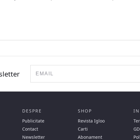
Email
sletter
DESPRE
SHOP
IN
Publicitate
Revista Igloo
Ter
Contact
Carti
GD
Newsletter
Abonament
Pol