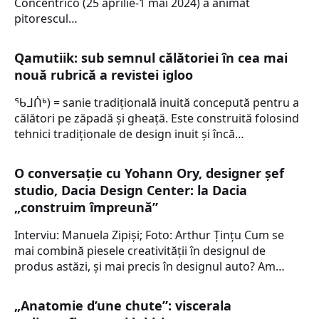
Concentrico (25 aprilie-1 mai 2024) a animat
pitorescul…
Qamutiik: sub semnul călătoriei în cea mai
nouă rubrică a revistei igloo
ᖃᒧᑏᒃ) = sanie tradițională inuită concepută pentru a
călători pe zăpadă și gheață. Este construită folosind
tehnici tradiționale de design inuit și încă…
O conversație cu Yohann Ory, designer șef
studio, Dacia Design Center: la Dacia
„construim împreună”
Interviu: Manuela Zipiși; Foto: Arthur Țințu Cum se
mai combină piesele creativității în designul de
produs astăzi, și mai precis în designul auto? Am…
„Anatomie d’une chute”: viscerala