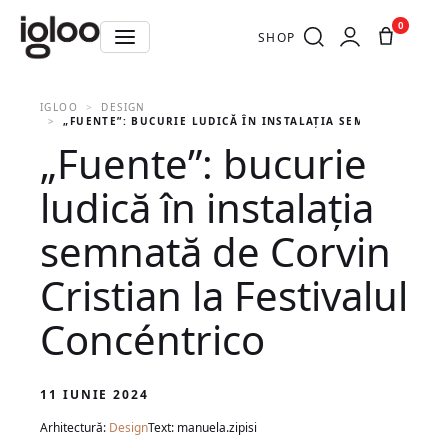
0
SHOP
IGLOO
DESIGN
„FUENTE”: BUCURIE LUDICĂ ÎN INSTALAȚIA SEMNATĂ DE CO
„Fuente”: bucurie
ludică în instalația
semnată de Corvin
Cristian la Festivalul
Concéntrico
11 IUNIE 2024
Arhitectură:
Design
Text: manuela.zipisi