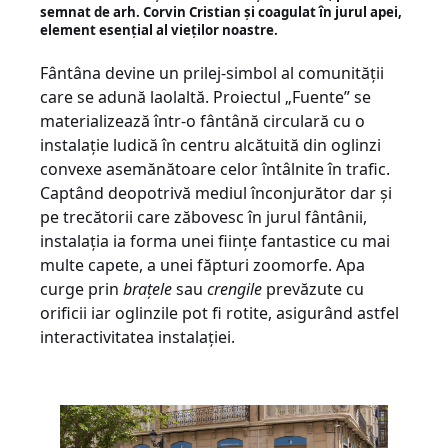
semnat de arh. Corvin Cristian și coagulat în jurul apei,
element esențial al vieților noastre.
Fântâna devine un prilej-simbol al comunității
care se adună laolaltă. Proiectul „Fuente” se
materializează într-o fântână circulară cu o
instalație ludică în centru alcătuită din oglinzi
convexe asemănătoare celor întâlnite în trafic.
Captând deopotrivă mediul înconjurător dar și
pe trecătorii care zăbovesc în jurul fântânii,
instalația ia forma unei ființe fantastice cu mai
multe capete, a unei făpturi zoomorfe. Apa
curge prin
brațele
sau
crengile
prevăzute cu
orificii iar oglinzile pot fi rotite, asigurând astfel
interactivitatea instalației.