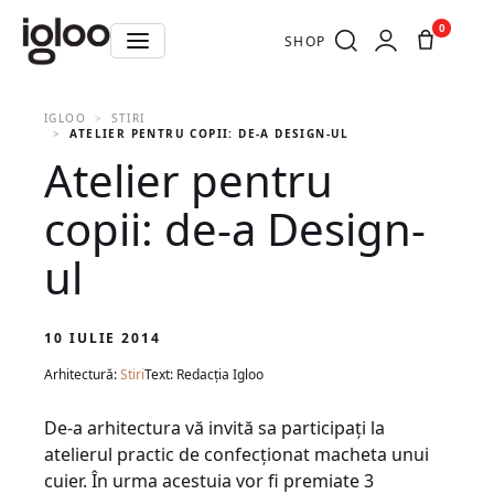
0
SHOP
IGLOO
STIRI
ATELIER PENTRU COPII: DE-A DESIGN-UL
Atelier pentru
copii: de-a Design-
ul
10 IULIE 2014
Arhitectură:
Stiri
Text: Redacția Igloo
De-a arhitectura vă invită sa participați la
atelierul practic de confecționat macheta unui
cuier. În urma acestuia vor fi premiate 3