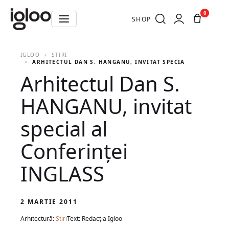
0
SHOP
IGLOO
STIRI
ARHITECTUL DAN S. HANGANU, INVITAT SPECIAL AL CONFER
Arhitectul Dan S.
HANGANU, invitat
special al
Conferinţei
INGLASS
2 MARTIE 2011
Arhitectură:
Stiri
Text: Redacția Igloo