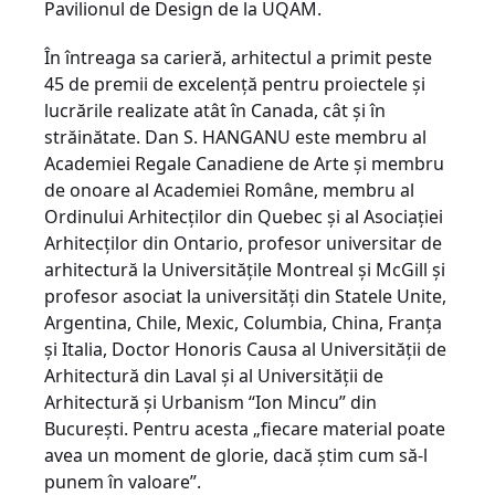
Pavilionul de Design de la UQAM.
În întreaga sa carieră, arhitectul a primit peste
45 de premii de excelenţă pentru proiectele şi
lucrările realizate atât în Canada, cât şi în
străinătate. Dan S. HANGANU este membru al
Academiei Regale Canadiene de Arte şi membru
de onoare al Academiei Române, membru al
Ordinului Arhitecţilor din Quebec şi al Asociaţiei
Arhitecţilor din Ontario, profesor universitar de
arhitectură la Universităţile Montreal şi McGill şi
profesor asociat la universităţi din Statele Unite,
Argentina, Chile, Mexic, Columbia, China, Franţa
şi Italia, Doctor Honoris Causa al Universităţii de
Arhitectură din Laval şi al Universităţii de
Arhitectură şi Urbanism “Ion Mincu” din
Bucureşti. Pentru acesta „fiecare material poate
avea un moment de glorie, dacă ştim cum să-l
punem în valoare”.