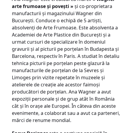
arte frumoase şi poveşti »
şi co-proprietara
manufacturii şi magazinului Wagner din
Bucureşti. Conduce o echipă de 5 artişti,
absolvenţi de Arte Frumoase. Este absolventa a
Academiei de Arte Plastice din Bucureşti şi a
urmat cursuri de specializare în domeniul
gravurii şi al picturii pe porţelan în Budapesta şi
Barcelona, respectiv în Paris. A studiat în detaliu
tehnica picturii pe porţelan peste glazură la
manufacturile de porţelan de la Sevres şi
Limoges prin vizite repetate în muzeele şi
atelierele de creaţie ale acestor faimoşi
producători de porţelan. Ana Wagner a avut
expoziţii personale şi de grup atât în România
cât şi în oraşe ale Europei. În câteva din aceste
evenimente, a colaborat sau a avut ca parteneri,
mărci de renume mondial.