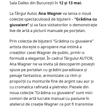
Sala Dalles din Bucureşti în
12 şi 13 mai.
La Târgul Autor,
Ana Wagner
va lansa o nouă
colecţie spectaculoasă de bijuterii –
“Grădina cu
giuvaiere”
şi va face vizitatorilor o demonstraţie
live de artă a picturii manuale pe porţelan.
Prin colecţia de bijuterii “Grădina cu giuvaiere”
artista doreşte o apropiere mai intimă a
creaţiilor casei Wagner de public, printr-o
formulă a eleganţei. În cadrul Târgului AUTOR,
Ana Wagner ne va invita să descoperim poveşti
spuse pe porţelan cu grădini paradisiace şi
peisaje fantastice, armonizate ca ritm şi
proporţii cu monturile fine de argint sau aur şi
cu cromatica rafinată a pietrelor. Piesele din
noua colecţie “Grădina cu giuvaiere” sunt mici
comori de artă lucrate manual cu pasiune în
atelierul de creaţie Wagner ce pot fi transmise