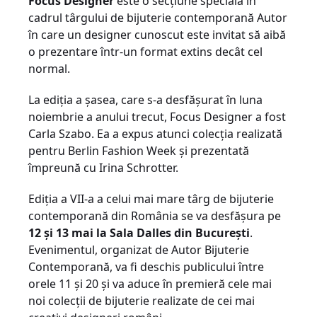
Focus Designer
este o secţiune specială în
cadrul târgului de bijuterie contemporană Autor
în care un designer cunoscut este invitat să aibă
o prezentare într-un format extins decât cel
normal.
La ediţia a şasea, care s-a desfăşurat în luna
noiembrie a anului trecut, Focus Designer a fost
Carla Szabo. Ea a expus atunci colecţia realizată
pentru Berlin Fashion Week şi prezentată
împreună cu Irina Schrotter.
Ediţia a VII-a a celui mai mare târg de bijuterie
contemporană din România se va desfăşura pe
12 şi 13 mai la Sala Dalles din Bucureşti
.
Evenimentul, organizat de Autor Bijuterie
Contemporană, va fi deschis publicului între
orele 11 şi 20 şi va aduce în premieră cele mai
noi colecţii de bijuterie realizate de cei mai