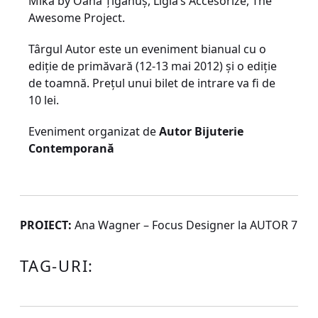
Mika by Oana Ţigănuş, Ligia’s Accesorize, The
Awesome Project.
Târgul Autor este un eveniment bianual cu o
ediţie de primăvară (12-13 mai 2012) şi o ediţie
de toamnă. Preţul unui bilet de intrare va fi de
10 lei.
Eveniment organizat de
Autor Bijuterie
Contemporană
PROIECT:
Ana Wagner – Focus Designer la AUTOR 7
TAG-URI: