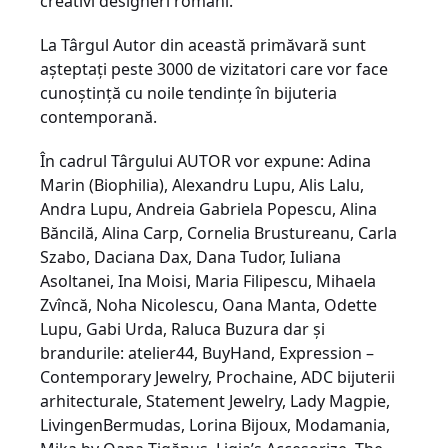
creativi designeri români.
La Târgul Autor din această primăvară sunt
aşteptaţi peste 3000 de vizitatori care vor face
cunoştinţă cu noile tendinţe în bijuteria
contemporană.
În cadrul Târgului AUTOR vor expune: Adina
Marin (Biophilia), Alexandru Lupu, Alis Lalu,
Andra Lupu, Andreia Gabriela Popescu, Alina
Băncilă, Alina Carp, Cornelia Brustureanu, Carla
Szabo, Daciana Dax, Dana Tudor, Iuliana
Asoltanei, Ina Moisi, Maria Filipescu, Mihaela
Zvîncă, Noha Nicolescu, Oana Manta, Odette
Lupu, Gabi Urda, Raluca Buzura dar şi
brandurile: atelier44, BuyHand, Expression –
Contemporary Jewelry, Prochaine, ADC bijuterii
arhitecturale, Statement Jewelry, Lady Magpie,
LivingenBermudas, Lorina Bijoux, Modamania,