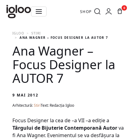
0
SHOP
IGLOO
STIRI
ANA WAGNER – FOCUS DESIGNER LA AUTOR 7
Ana Wagner –
Focus Designer la
AUTOR 7
9 MAI 2012
Arhitectură:
Stiri
Text: Redacția Igloo
Focus Designer la cea de –a VII –a ediţie a
Târgului de Bijuterie Contemporană Autor
va
fi Ana Wagner. Evenimentul se va desfăşura la