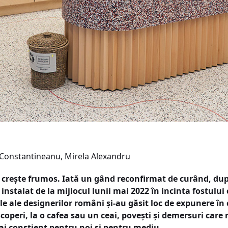
Constantineanu, Mirela Alexandru
a crește frumos. Iată un gând reconfirmat de curând, du
instalat de la mijlocul lunii mai 2022 în incinta fostulu
bile ale designerilor români și-au găsit loc de expunere 
coperi, la o cafea sau un ceai, povești și demersuri car
 conștient pentru noi și pentru mediu.