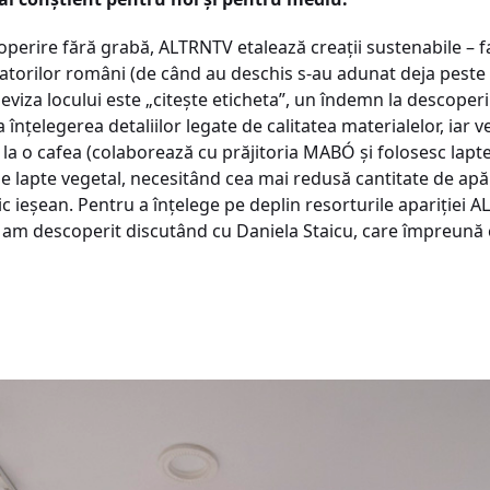
operire fără grabă, ALTRNTV etalează creații sustenabile – f
creatorilor români (de când au deschis s-au adunat deja pest
eviza locului este „citește eticheta”, un îndemn la descoper
a înțelegerea detaliilor legate de calitatea materialelor, iar
 la o cafea (colaborează cu prăjitoria MABÓ și folosesc lapt
e lapte vegetal, necesitând cea mai redusă cantitate de apă 
 ieșean. Pentru a înțelege pe deplin resorturile apariției A
m am descoperit discutând cu Daniela Staicu, care împreună 