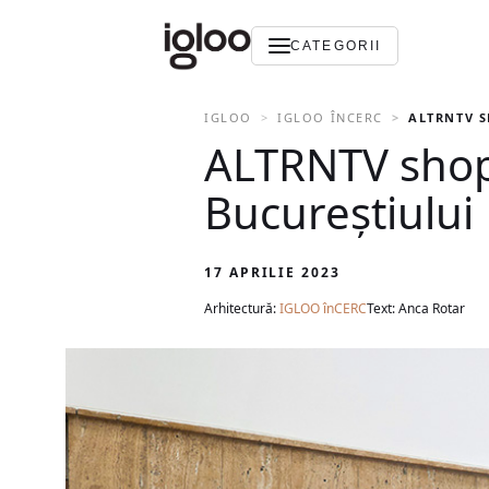
CATEGORII
IGLOO
IGLOO ÎNCERC
ALTRNTV S
ALTRNTV shop 
Bucureștiului
17 APRILIE 2023
Arhitectură:
IGLOO înCERC
Text: Anca Rotar