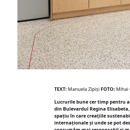
TEXT:
Manuela Zipiși
FOTO:
Mihai 
Lucrurile bune cer timp pentru 
din Bulevardul Regina Elisabeta, 
spațiu în care creațiile sustena
internaționale și unde se pot des
consumăm mai responsabil și mai