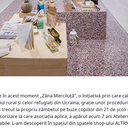
ste în acest moment „Zâna Merciluță”, o inițiativă prin care
ul rural și celor refugiați din Ucraina, grație unor procedur
ul trecut la propriu zâmbetul pe buze copiilor din 21 de școl
orizare la care asociația aplica, a apărut acum 7 ani Atelier
bile. L-am descoperit în spațiul din spatele shop-ului ALTR