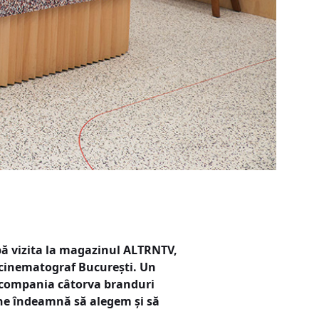
pă vizita la magazinul ALTRNTV,
i cinematograf București. Un
în compania câtorva branduri
e ne îndeamnă să alegem și să