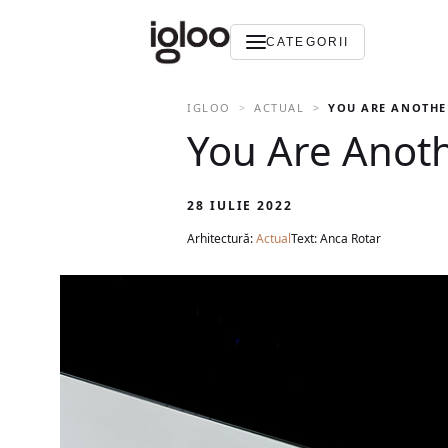
CATEGORII
IGLOO
ACTUAL
YOU ARE ANOTHE
You Are Anoth
28 IULIE 2022
Arhitectură:
Actual
Text: Anca Rotar