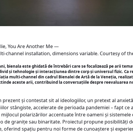
ilie, You Are Another Me —
ti-channel installation, dimensions variable. Courtesy of the
ni, bienala este ghidată de întrebări care se focalizează pe arii tem
vid și tehnologie și interacțiunea dintre corp și universul fizic. Ca reg
talația multi-channel din cadrul Bienalei de Artă de la Veneția, realiz
nde aceste arii, contribuind la conversațiile despre reevaluarea nor
rezent și contestat sit al ideologiilor, un pretext al anxietăți
ogiilor stângiste, accelerate de perioada pandemiei – fapt ce a
mijlocul polarizărilor accentuate între oameni și sistemele 
o de granițe sau binaritate. Proiectul propune posibilități d
zuale, oferind spațiu pentru noi forme de cunoaștere și experi