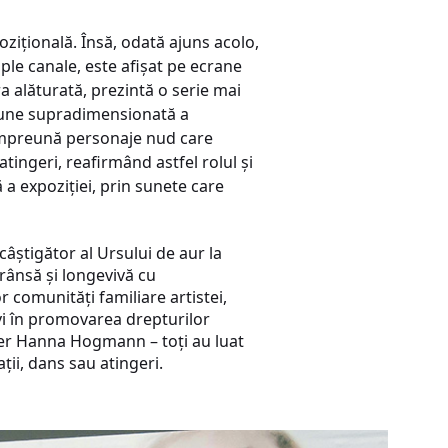
ozițională. Însă, odată ajuns acolo,
ple canale, este afișat pe ecrane
a alăturată, prezintă o serie mai
rsiune supradimensionată a
d împreună personaje nud care
tingeri, reafirmând astfel rolul și
 expoziției, prin sunete care
câștigător al Ursului de aur la
rânsă și longevivă cu
or comunități familiare artistei,
ivi în promovarea drepturilor
nder Hanna Hogmann – toți au luat
ții, dans sau atingeri.