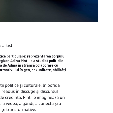
 artist
atice particulare: reprezentarea corpului
izor, Adina Pintilie a studiat politicile
ată de Adina în strânsă colaborare cu
mativului în gen, sexualitate, abilități
i politice și culturale. În pofida
 readus în discuție și discursul
de credință, Pintilie imaginează un
e a vedea, a gândi, a conecta și a
ențe transformative.