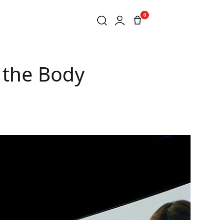
0
 the Body