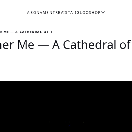
ABONAMENT
REVISTA IGLOO
SHOP
R ME — A CATHEDRAL OF THE BODY
er Me — A Cathedral of