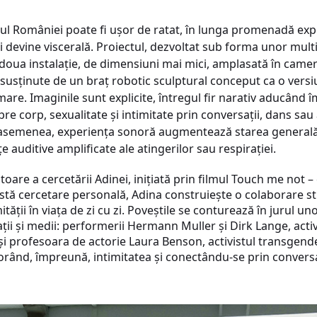
ionul României poate fi ușor de ratat, în lunga promenadă exp
 devine viscerală. Proiectul, dezvoltat sub forma unor multi
 doua instalație, de dimensiuni mai mici, amplasată în camer
nzi susținute de un braț robotic sculptural conceput ca o ve
mare. Imaginile sunt explicite, întregul fir narativ aducân
e corp, sexualitate și intimitate prin conversații, dans sau a
 asemenea, experiența sonoră augmentează starea generală a
 auditive amplificate ale atingerilor sau respirației.
re a cercetării Adinei, inițiată prin filmul Touch me not – 
stă cercetare personală, Adina construiește o colaborare st
tății în viața de zi cu zi. Poveștile se conturează în jurul un
rații și medii: performerii Hermann Muller și Dirk Lange, act
ța și profesoara de actorie Laura Benson, activistul transge
xplorând, împreună, intimitatea și conectându-se prin conversa