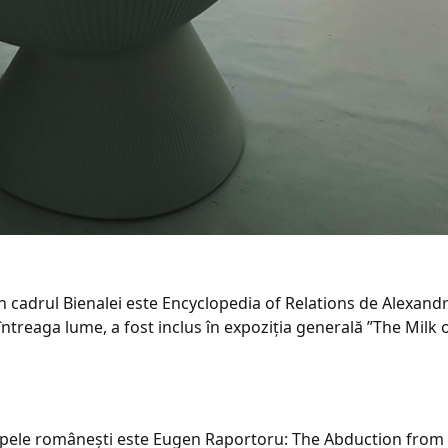
n cadrul Bienalei este Encyclopedia of Relations de Alexandra 
 întreaga lume, a fost inclus în expoziția generală ”The Milk 
chipele românești este Eugen Raportoru: The Abduction fr