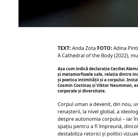
TEXT:
Anda Zota
FOTO:
Adina Pint
A Cathedral of the Body (2022), mul
Așa cum indică declarația Ceciliei Alema
și metamorfozele sale, relația dintre indi
și poetica intimității și a corpului. Ins
Cosmin Costinaș și Viktor Neumman, exti
corporale și diversitate.
Corpul uman a devenit, din nou, un p
renașterii, la nivel global, a ideol
despre autonomia corpului – iar în 
spațiu pentru a fi împreună, dincol
destabiliza retorici și politici vi