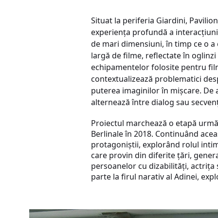
Situat la periferia Giardini, Pavil
experiența profundă a interacțiunii
de mari dimensiuni, în timp ce o a
largă de filme, reflectate în ogli
echipamentelor folosite pentru fil
contextualizează problematici despr
puterea imaginilor în mișcare. De
alternează între dialog sau secvențe
Proiectul marchează o etapă următoa
Berlinale în 2018. Continuând acea
protagoniștii, explorând rolul intimi
care provin din diferite țări, gene
persoanelor cu dizabilități, actri
parte la firul narativ al Adinei, e