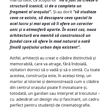
mărturisesc că scopul lor
“nu a fost să creeze o
structură iconică, ci de a completa un
fragment al orașului”
.
Și-au dorit
“să studieze
ceva ce exista, să descopere ceva special la
acel lucru și mai apoi să îi ofere un caracter
unic și o atmosferă aparte. În acest caz, noua
arhitectură era menită să construiască un
fundal care să ofere în mod natural o notă
finală spațiului urban deja existent”.
Astfel, arhitecții au creat o clădire distinctivă și
memorabilă, care va atrage, fără îndoială,
vizitatori dornici să o vadă și să o simtă. Cu toate
acestea, construcția este, în același timp, un
martor al istoriei și demonstrează cum o clădire
din centrul orașului poate fi invoatoare și,
totodată, un gardian sau interpret al trecutului –
cu adevărat un design viu și fascinant, un cadru
perfect pentru studenții de cinematografie.