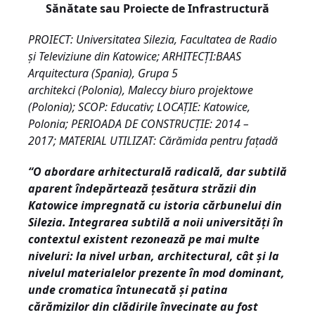
Sănătate sau Proiecte de Infrastructură
PROIECT: Universitatea Silezia, Facultatea de Radio
și Televiziune din Katowice; ARHITECȚI:BAAS
Arquitectura (Spania), Grupa 5
architekci (Polonia), Maleccy biuro projektowe
(Polonia); SCOP: Educativ; LOCAȚIE: Katowice,
Polonia; PERIOADA DE CONSTRUCȚIE: 2014 –
2017; MATERIAL UTILIZAT: Cărămida pentru fațadă
“O abordare arhitecturală radicală, dar subtilă
aparent îndepărtează țesătura străzii din
Katowice impregnată cu istoria cărbunelui din
Silezia. Integrarea subtilă a noii universități în
contextul existent rezonează pe mai multe
niveluri: la nivel urban, architectural, cât și la
nivelul materialelor prezente în mod dominant,
unde cromatica întunecată și patina
cărămizilor din clădirile învecinate au fost