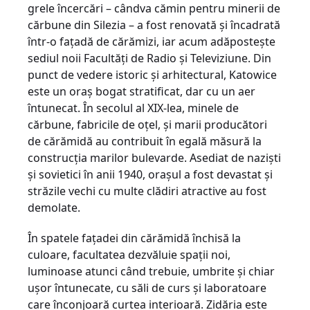
grele încercări – cândva cămin pentru minerii de
cărbune din Silezia – a fost renovată și încadrată
într-o fațadă de cărămizi, iar acum adăpostește
sediul noii Facultăți de Radio și Televiziune. Din
punct de vedere istoric și arhitectural, Katowice
este un oraș bogat stratificat, dar cu un aer
întunecat. În secolul al XIX-lea, minele de
cărbune, fabricile de oțel, și marii producători
de cărămidă au contribuit în egală măsură la
construcția marilor bulevarde. Asediat de naziști
și sovietici în anii 1940, orașul a fost devastat și
străzile vechi cu multe clădiri atractive au fost
demolate.
În spatele fațadei din cărămidă închisă la
culoare, facultatea dezvăluie spații noi,
luminoase atunci când trebuie, umbrite și chiar
ușor întunecate, cu săli de curs și laboratoare
care înconjoară curtea interioară. Zidăria este