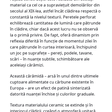
material ca cel ce a supraviețuit demolărilor din
secolul al XIX-lea, astfel încât clădirea respectă o
constantă la nivelul texturii. Peretele perforat
echilibrează cantitatea de lumină care pătrunde
în clădire, chiar dacă acest lucru nu se observă
la o primă privire. De fapt, oferă dinamism prin
reflexia diferită în funcție de momentul zilei în
care pătrunde în curtea interioară, închipuind
un joc pe suprafețe – pereți, podele, tavane,
scări – în nuanțe subtile, schimbătoare ale
aceleiași cărămizi.
Această cărămidă – arsă în unul dintre ultimele
cuptoare alimentate cu cărbune existente în
Europa – are un efect de patină sinterizată
datorită nuanței închise și culorilor graduale.
Textura materialului ceramic se extinde și în
interiorul clădirii, creând o atmosferă unitară