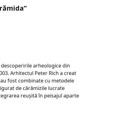
ărămida”
 descoperirile arheologice din
03. Arhitectul Peter Rich a creat
ce au fost combinate cu metodele
igurat de cărămizile lucrate
tegrarea reuşită în peisajul aparte