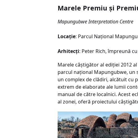
Marele Premiu şi Premiu
Mapungubwe Interpretation Centre
Locaţie
: Parcul Naţional Mapungu
Arhitecţi
: Peter Rich, împreună 
Marele câştigător al ediţiei 2012 
parcul naţional Mapungubwe, un sit
un complex de clădiri, alcătuit cu 
extrem de elaborate ale lumii cont
manual de către localnici. Acest ec
al zonei, oferă proiectului câştigă