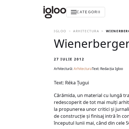
CATEGORII
IGLOO
ARHITECTURA
WIENERBER
Wienerberger
27 IULIE 2012
Arhitectură:
Arhitectura
Text: Redacția Igloo
Text: Réka Ţugui
Cărămida, un material cu lungă tradiţ
redescoperit de tot mai mulţi arhi
la propunerea unor critici şi jurnal
de construcţie şi finisaj intră în 
începutul lunii mai, când din cele 5