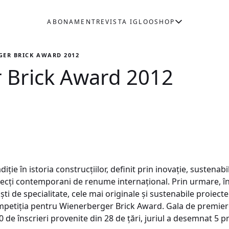
ABONAMENT
REVISTA IGLOO
SHOP
GER BRICK AWARD 2012
 Brick Award 2012
ie în istoria construcţiilor, definit prin inovaţie, sustenabil
tecţi contemporani de renume internaţional. Prin urmare, înc
işti de specialitate, cele mai originale şi sustenabile proiec
competiţia pentru Wienerberger Brick Award. Gala de premiere 
0 de înscrieri provenite din 28 de ţări, juriul a desemnat 5 p