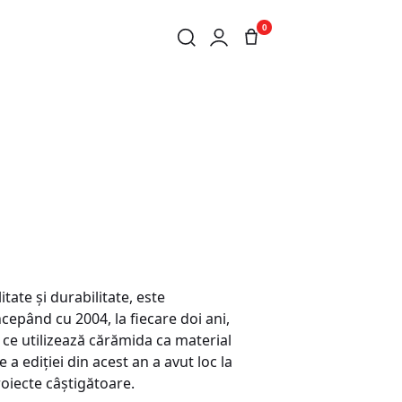
0
itate şi durabilitate, este
epând cu 2004, la fiecare doi ani,
te ce utilizează cărămida ca material
a ediţiei din acest an a avut loc la
roiecte câştigătoare.