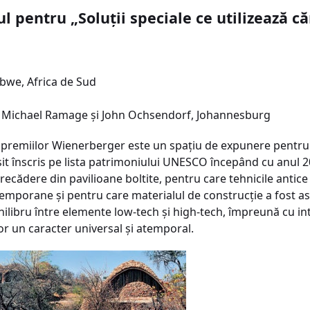
l pentru „Soluţii speciale ce utilizează c
bwe, Africa de Sud
cu Michael Ramage şi John Ochsendorf, Johannesburg
al premiilor Wienerberger este un spaţiu de expunere pentru
 înscris pe lista patrimoniului UNESCO începând cu anul 20
precădere din pavilioane boltite, pentru care tehnicile anti
emporane şi pentru care materialul de construcţie a fost as
hilibru între elemente low-tech şi high-tech, împreună cu in
tor un caracter universal şi atemporal.