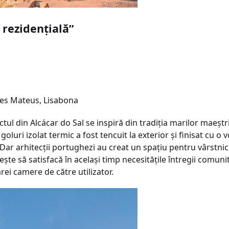
 rezidenţială”
ires Mateus, Lisabona
tul din Alcácar do Sal se inspiră din tradiţia marilor maeştri
luri izolat termic a fost tencuit la exterior şi finisat cu o
 Dar arhitecţii portughezi au creat un spaţiu pentru vârstnici
şeşte să satisfacă în acelaşi timp necesităţile întregii comun
rei camere de către utilizator.