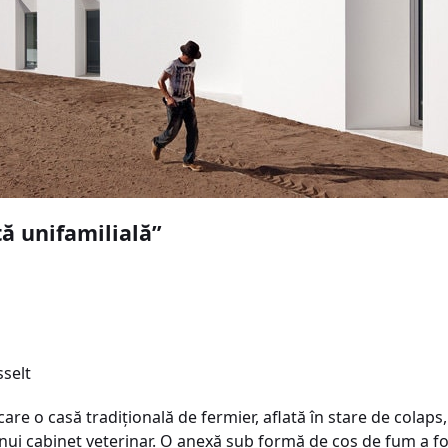
ă unifamilială”
sselt
care o casă tradiţională de fermier, aflată în stare de colaps
 unui cabinet veterinar. O anexă sub formă de coş de fum a f