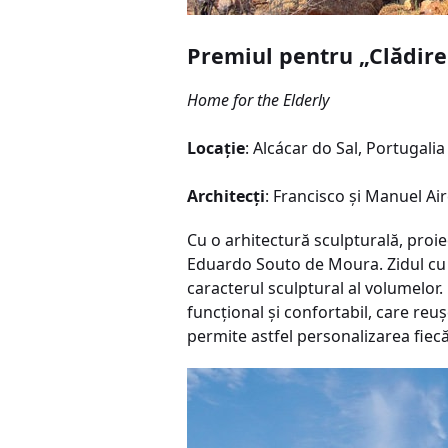
Premiul pentru „Clădire
Home for the Elderly
Locaţie
: Alcácar do Sal, Portugalia
Architecţi
: Francisco şi Manuel A
Cu o arhitectură sculpturală, proiec
Eduardo Souto de Moura. Zidul cu go
caracterul sculptural al volumelor.
funcţional şi confortabil, care reu
permite astfel personalizarea fiecă