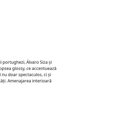
i portughezi, Álvaro Siza şi
 vopsea glossy, ce accentuează
 nu doar spectaculos, ci şi
ităţi. Amenajarea interioară