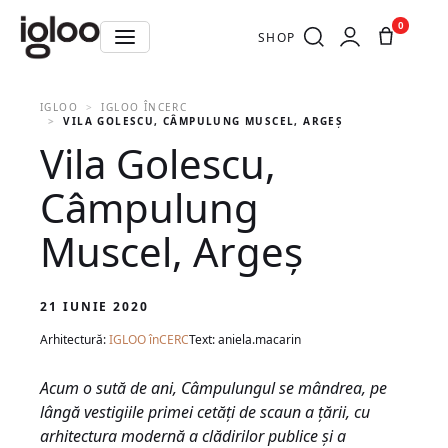
0
SHOP
IGLOO
IGLOO ÎNCERC
VILA GOLESCU, CÂMPULUNG MUSCEL, ARGEȘ
Vila Golescu,
Câmpulung
Muscel, Argeș
21 IUNIE 2020
Arhitectură:
IGLOO înCERC
Text: aniela.macarin
Acum o sută de ani, Câmpulungul se mândrea, pe
lângă vestigiile primei cetăți de scaun a țării, cu
arhitectura modernă a clădirilor publice și a