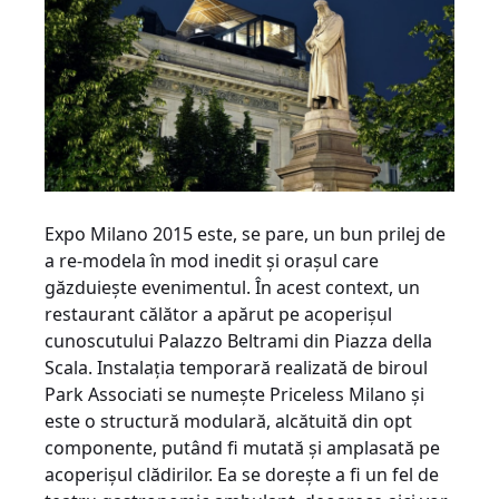
Expo Milano 2015 este, se pare, un bun prilej de
a re-mo­dela în mod inedit şi oraşul care
găzduieşte evenimentul. În acest context, un
restaurant călător a apărut pe acoperişul
cunoscutului Palazzo Beltrami din Piazza della
Scala. Instalaţia temporară realizată de biroul
Park Associati se numeşte Priceless Milano şi
este o structură modulară, alcătuită din opt
componente, putând fi mutată şi amplasată pe
acoperişul clădirilor. Ea se doreşte a fi un fel de