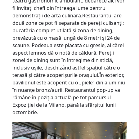
teatru gastronomic ambulant, deoarece aici vor
fi invitaţi chefi din întreaga lume pentru
demonstraţii de artă culinară.Restaurantul are
două zone ce pot fi separate de pereţi culisanţi:
bucătăria complet utilată şi zona de dining,
prevăzută cu o masă lungă de 8 metri şi 24 de
scaune. Podeaua este placată cu gresie, al cărei
aspect lemnos dă o notă de căldură. Pereţii
zonei de dining sunt în întregime din sticlă,
inclusiv uşile, deschizând astfel spaţiul către o
terasă şi către acoperişurile oraşului.În exterior,
pavilionul este acoperit cu o „piele” din aluminiu
în nuanţe bronz/aurii. Restaurantul pop-up va
rămâne în poziţia actuală pe tot parcursul
Expoziţiei de la Milano, până la sfârşitul lunii
octombrie.