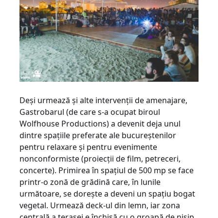
Deşi urmează şi alte intervenţii de amenajare,
Gastrobarul (de care s-a ocupat biroul
Wolfhouse Productions) a devenit deja unul
dintre spaţiile preferate ale bucureştenilor
pentru relaxare şi pentru evenimente
nonconformiste (proiecţii de film, petreceri,
concerte). Primirea în spaţiul de 500 mp se face
printr-o zonă de grădină care, în lunile
următoare, se doreşte a deveni un spaţiu bogat
vegetal. Urmează deck-ul din lemn, iar zona
centrală a terasei e închisă cu o groapă de nisip