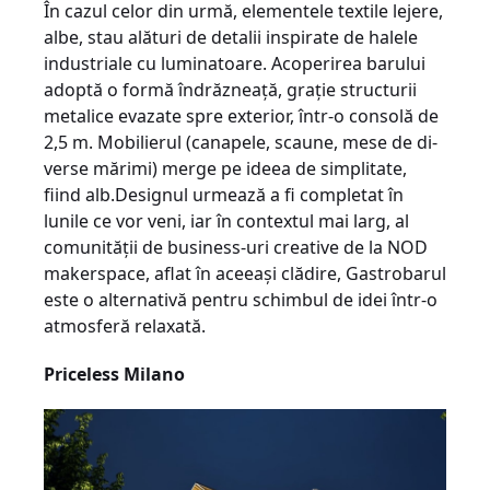
În cazul celor din urmă, elementele textile lejere,
albe, stau alături de detalii inspirate de halele
industriale cu luminatoare. Acoperirea barului
adoptă o formă îndrăzneaţă, graţie structurii
metalice evazate spre exterior, într-o consolă de
2,5 m. Mobilierul (canapele, scaune, mese de di­
ver­se mărimi) merge pe ideea de simplitate,
fiind alb.Designul urmează a fi completat în
lunile ce vor veni, iar în contextul mai larg, al
comunităţii de business-uri creative de la NOD
makerspace, aflat în aceeaşi clădire, Gastro­ba­rul
este o alternativă pentru schimbul de idei într-o
atmosferă relaxată.
Priceless Milano