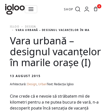
0
SHOP
IGLOO
DESIGN
VARA URBANĂ – DESIGNUL VACANȚELOR ÎN MARILE ORAȘE (I
Vara urbană –
designul vacanțelor
în marile orașe (I)
13 AUGUST 2015
Arhitectură:
Design
,
Urban
Text: Redacția Igloo
Cine crede că e nevoie să străbatem mii de
kilometri pentru a ne putea bucura de vară, n-a
descoperit poate încă senzaţia de vacanţă