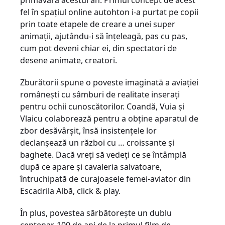
primăvara acestui an
. Primul concept de acest
fel în spațiul online autohton i-a purtat pe copii
prin toate etapele de creare a unei super
animații, ajutându-i să înțeleagă, pas cu pas,
cum pot deveni chiar ei, din spectatori de
desene animate, creatori.
Zburătorii spune o poveste imaginată a aviației
românești cu sâmburi de realitate inserați
pentru ochii cunoscătorilor. Coandă, Vuia și
Vlaicu colaborează pentru a obține aparatul de
zbor desăvârșit, însă insistențele lor
declanșează un război cu … croissante și
baghete. Dacă vreți să vedeți ce se întâmplă
după ce apare și cavaleria salvatoare,
întruchipată de curajoasele femei-aviator din
Escadrila Albă, click & play.
În plus, povestea sărbătorește un dublu