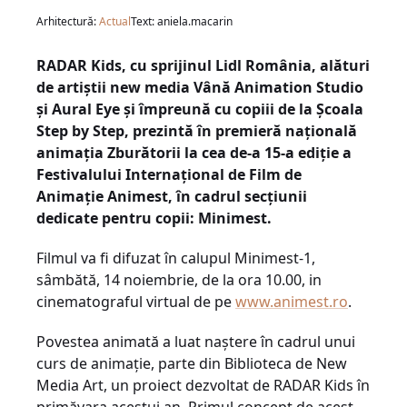
Arhitectură:
Actual
Text: aniela.macarin
RADAR Kids, cu sprijinul Lidl România, alături
de artiștii new media Vână Animation Studio
și Aural Eye și împreună cu copiii de la Școala
Step by Step,
prezint
ă în
premier
ă
na
ț
ional
ă
animația Zburătorii la cea de-a 15-a ediție a
Festivalului Internațional de Film de
Animație Animest, în cadrul secțiunii
dedicate pentru copii: Minimest.
Filmul va fi difuzat în calupul Minimest-1,
sâmbătă, 14 noiembrie, de la ora 10.00, in
cinematograful virtual de pe
www.animest.ro
.
Povestea animată a luat naștere în cadrul
unui
curs de animație, parte din
Bibliotec
a
de New
Media Art, un proiect
dezvoltat de
RADAR Kids
în