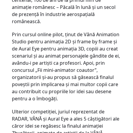
centenar, 100 de ani de la primul film de
animație românesc – Păcală în lună și un secol
de prezență în industrie aerospațială
românească.
Prin cursul online pilot, ținut de Vână Animation
Studio pentru animația 2D și frame by frame și
de Aural Eye pentru animația 3D, copiii au creat
scenariul și au animat personajele gândite de ei,
avându-i pe artiști ca profesori.
Apoi
, prin
concursul „Fii mini-animator coautor”,
organizatorii și-au propus să găsească finalul
poveștii prin implicarea și mai multor copii care
au contribuit cu propriile lor idei sau desene
pentru a o îmbogăți.
Ulterior competiției, juriul reprezentat de
RADAR, VÂNĂ și Aural Eye a ales 5 câștigători ale
căror idei se regăsesc la finalul animației