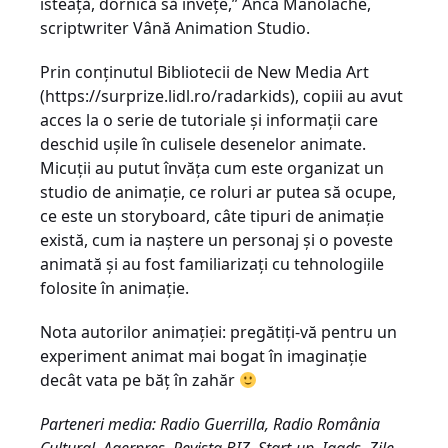
isteață, dornică să învețe,” Anca Manolache,
scriptwriter Vână Animation Studio.
P
rin conținutul Bibliotecii
de New Media Art
(
https://surprize.lidl.ro/radarkids
)
, copiii au avut
acces la o serie de tutoriale și informații care
deschid ușile în culisele desenelor animate.
Micuții au putut învăța cum este organizat un
studio de animație, ce roluri ar putea să ocupe,
ce este un storyboard, câte tipuri de animație
există, cum ia naștere un personaj și o poveste
animată și au fost familiarizați cu tehnologiile
folosite în animație.
Nota autorilor animației: pregătiți-vă pentru un
experiment animat mai bogat în imaginație
decât vata pe băț în zahăr
Parteneri media: Radio Guerrilla, Radio România