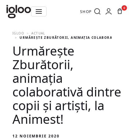
0
SHOP
IGLOO
ACTUAL
URMĂREȘTE ZBURĂTORII, ANIMAȚIA COLABORATIVĂ DINTRE CO
Urmărește
Zburătorii,
animația
colaborativă dintre
copii și artiști, la
Animest!
12 NOIEMBRIE 2020