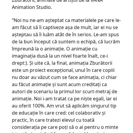
Zburătorii, animate de artiștii de la VÂNĂ
Animation Studio.
“Noi nu ne-am așteptat ca materialele pe care le-
am făcut să îi captiveze așa de mult, iar ei nu se
așteptau să îi luăm atât de în serios. Le-am spus
de la bun început că suntem o echipă, că lucrăm
împreună la o animație. O animație cu
imaginația dusă la
un nivel foarte înalt
, ce-i
drept:). Și uite că
,
la final
,
animația Zburătorii
este un proiect excepțional, unul în care copiii
nu doar au văzut cum se face animația, ci chiar
au făcut animație și sunt acum creditați ca
autori de scenariu la primul lor scurt-metraj de
animație. Noi i-am tratat ca pe niște egali, iar ei
au oferit 1
0
0%. Am vrut să aplicăm singurul tip
de educație în care cred: cel colaborativ și
practic, în care tratezi elevul cu toată
considerația pe care poți să o ai pentru o minte