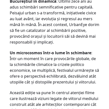
Bucureștiul în dinamică
: Ultimii zece ani au
adus schimbări semnificative pentru capitală.
Peisajul urban s-a transformă, inițiativele civice
au luat avânt, iar evoluția și regresul au mers
mână în mână. În acest context, UrbanEye dorim
să fie un catalizator al schimbării pozitive,
provocând orașul și locuitorii săi să devină mai
responsabili și implicați.
Un microcosmos într-o lume în schimbare
:
Într-un moment în care provocările globale, de
la schimbările climatice la crizele politico
economice, se multiplică, festivalul urmărește să
ofere o perspectivă echilibrată, dezvăluind atât
utopiile cât și distopiile prezentului și viitorului.
Această ediție va pune în centrul atenției filme
care ilustrează viziuni legate de viitorul mediului
construit atât ale arhitecților contemporani cât