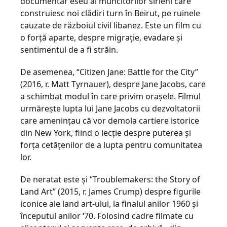
documentar eseu al muncitorilor sirieni care
construiesc noi clădiri turn în Beirut, pe ruinele
cauzate de războiul civil libanez. Este un film cu
o forţă aparte, despre migraţie, evadare și
sentimentul de a fi străin.
De asemenea, “Citizen Jane: Battle for the City”
(2016, r. Matt Tyrnauer), despre Jane Jacobs, care
a schimbat modul în care privim orașele. Filmul
urmărește lupta lui Jane Jacobs cu dezvoltatorii
care ameninţau că vor demola cartiere istorice
din New York, fiind o lecţie despre puterea și
forţa cetăţenilor de a lupta pentru comunitatea
lor.
De neratat este și “Troublemakers: the Story of
Land Art” (2015, r. James Crump) despre figurile
iconice ale land art-ului, la finalul anilor 1960 și
începutul anilor ‘70. Folosind cadre filmate cu