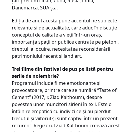
ţări precum Liban, Cuba, Rusia, India,
Danemarca, SUA ș.a.
Ediţia de anul acesta pune accentul pe subiecte
relevante și de actualitate, care aduc în discuţie
conceptul de calitate a vieţii într-un oraș,
importanţa spaţiilor publice centrate pe pietoni,
dreptul la locuire, necesitatea reconsiderării
patrimoniului recent și land art.
Trei filme din festival de pus pe listă pentru
serile de noiembrie?
Programul include filme emoţionante și
provocatoare, printre care se
numără “Taste of
Cement” (2017, r. Ziad Kalthoum)
, despre
povestea unor muncitori sirieni în exil. Este o
întâlnire empatică cu indivizi ce și-au pierdut
trecutul și viitorul și sunt captivi într-un prezent
recurent. Regizorul Ziad Kalthoum creează acest