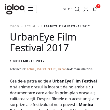
0
SHOP
IGLOO
ACTUAL
URBANEYE FILM FESTIVAL 2017
UrbanEye Film
Festival 2017
1 NOIEMBRIE 2017
Arhitectură:
Actual
,
IGLOO înCERC
,
Urban
Text: manuela.zipisi
Cea de-a patra ediţie a
UrbanEye Film Festival
o să anime orașul la început de noiembrie cu
documentare care aduc în prim-plan orașele și
calitatea vieţii. Despre filmele din acest an și alte
surprize ale festivalului ne-a povestit
Monica