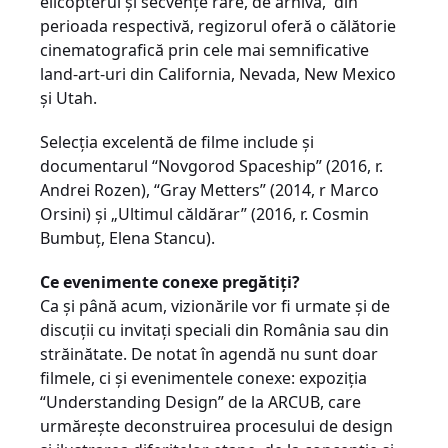
elicopterul și secvenţe rare, de arhivă,
din
perioada respectivă, regizorul oferă o călătorie
cinematografică prin cele mai semnificative
land-art-uri din California, Nevada, New Mexico
și Utah.
Selecţia excelentă de filme include și
documentarul “Novgorod Spaceship” (2016, r.
Andrei Rozen), “Gray Metters” (2014, r Marco
Orsini) și „Ultimul căldărar” (2016, r. Cosmin
Bumbuţ, Elena Stancu).
Ce evenimente conexe pregătiţi?
Ca și până acum, vizionările vor fi urmate și de
discuţii cu invitaţi speciali din România sau din
străinătate. De notat în agendă nu sunt doar
filmele, ci și evenimentele conexe: expoziţia
“Understanding Design” de la ARCUB, care
urmărește deconstruirea procesului de design