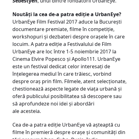
Sebestyen
, unul dintre fondatorii UrbanEye.
Noutăţi la cea de-a patra ediţie a UrbanEye?
UrbanEye Film Festival 2017 aduce la București
documentare premiate, filme în competiţie,
workshopuri și dezbateri despre orașele în care
locuim. A patra ediţie a Festivalului de Film
UrbanEye are loc între 1-5 noiembrie 2017 la
Cinema Elvire Popesco și Apollo111. UrbanEye
este un festival dedicat celor interesaţi de
înţelegerea mediul în care trăiesc, vorbind
despre oraș prin film. Filmele, atent selecţionate,
chestionează aspecte legate de viaţa urbană și
oferă publicului posibilitatea să descopere sau
să aprofundeze noi idei și abordări
ale acesteia.
Cea de-a patra ediţie UrbanEye vă așteaptă cu
filme în premieră despre orașe și comunităţi din