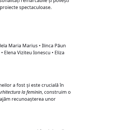
sonalități remarcabile și povești
 proiecte spectaculoase.
dela Maria Marius • Ilinca Păun
 Elena Viziteu Ionescu • Eliza
lor a fost și este crucială în
rhitectura la feminin
, construim o
curajăm recunoașterea unor