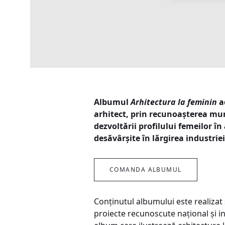
Albumul
Arhitectura la feminin
ad
arhitect, prin recunoașterea mun
dezvoltării profilului femeilor î
desăvârșite în lărgirea industriei
COMANDA ALBUMUL
Conținutul albumului este realizat 
proiecte recunoscute național și i