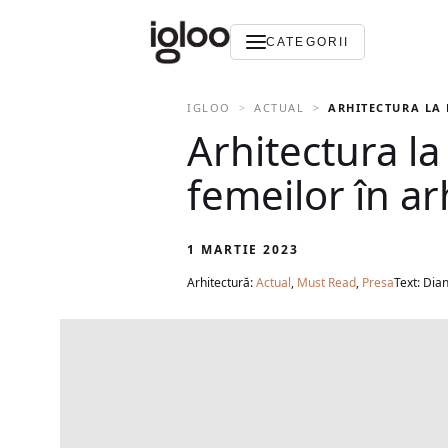
CATEGORII
IGLOO
ACTUAL
ARHITECTURA LA 
Arhitectura l
femeilor în ar
1 MARTIE 2023
Arhitectură:
Actual
,
Must Read
,
Presa
Text: Dia