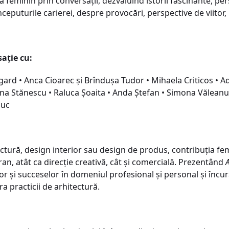
a feminin prin conversații, dezvăluind istorii fascinante, per
puturile carierei, despre provocări, perspective de viitor,
sație cu:
ard • Anca Cioarec și Brîndușa Tudor • Mihaela Criticos • A
na Stănescu • Raluca Șoaita • Anda Ștefan • Simona Văleanu •
iuc
tură, design interior sau design de produs, contribuția femei
n, atât ca direcție creativă, cât și comercială. Prezentând
A
lor și succeselor în domeniul profesional și personal și în
a practicii de arhitectură.