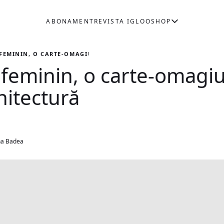
ABONAMENT
REVISTA IGLOO
SHOP
FEMININ, O CARTE-OMAGIU DEDICATĂ FEMEILOR ÎN ARHITECTURĂ
a feminin, o carte-omagi
hitectură
na Badea