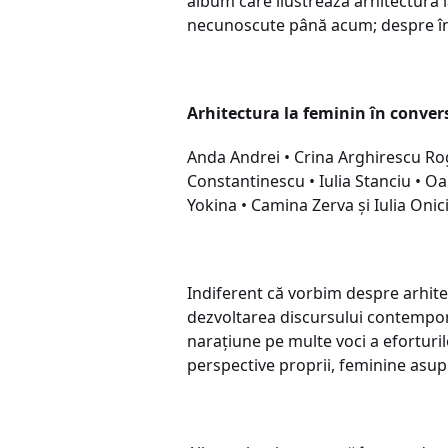
album care ilustrează arhitectura l
necunoscute până acum; despre înce
Arhitectura la feminin în conver
Anda Andrei • Crina Arghirescu Rog
Constantinescu • Iulia Stanciu • Oa
Yokina • Camina Zerva și Iulia Onic
Indiferent că vorbim despre arhitec
dezvoltarea discursului contempora
narațiune pe multe voci a eforturi
perspective proprii, feminine asupr