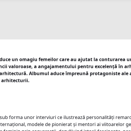
uce un omagiu femeilor care au ajutat la conturarea unui
cii valoroase, a angajamentului pentru excelență în arhit
n arhitectură. Albumul aduce împreună protagoniste ale ar
 arhitecturii.
sub forma unor interviuri ce ilustrează personalități remarc
nternațional, modele de pionierat și mentori ai viitoarelor 