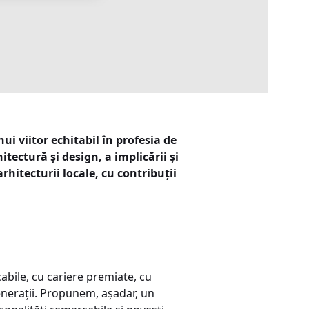
 viitor echitabil în profesia de
ectură și design, a implicării și
hitecturii locale, cu contribuții
abile, cu cariere premiate, cu
generații. Propunem, așadar, un