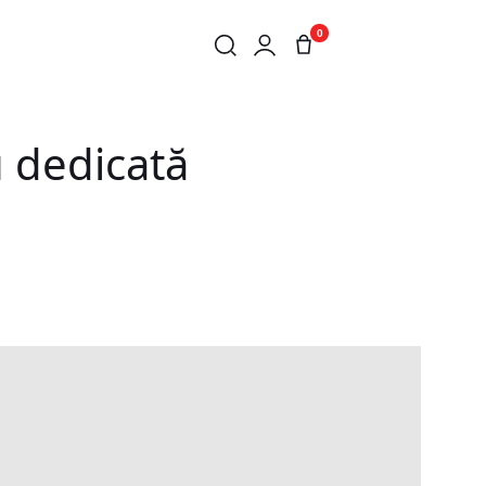
0
u dedicată