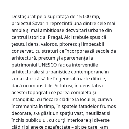
Desfășurat pe o suprafață de 15 000 mp,
proiectul Savarin reprezintă una dintre cele mai
ample și mai ambițioase dezvoltări urbane din
centrul istoric al Pragăi. Aici trebuie spus că
țesutul dens, valoros, pitoresc și impecabil
conservat, cu straturi ce încorporează secole de
arhitectură, precum și apartenența la
patrimoniul UNESCO fac ca intervențiile
arhitecturale și urbanistice contemporane în
zona istorică să fie în general foarte dificile,
dacă nu imposibile. Și totuși, în densitatea
acestei topografii ce părea completă și
intangibilă, cu fiecare clădire la locul ei, cumva
încremenită în timp, în spatele fațadelor frumos
decorate, s-a găsit un spațiu vast, neutilizat și
închis publicului, cu curți interioare și diverse
clădiri și anexe dezafectate – sit pe care l-am