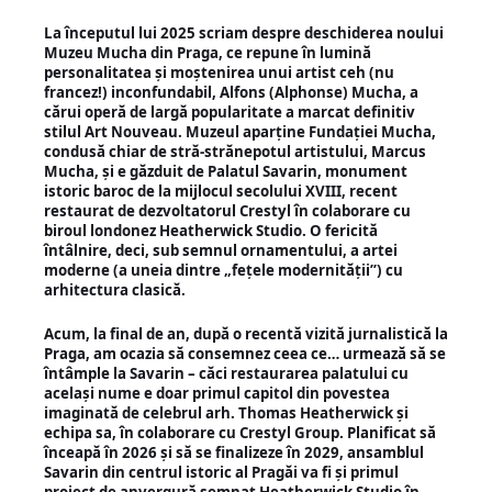
La începutul lui 2025
scriam
despre deschiderea noului
Muzeu Mucha din Praga, ce repune în lumină
personalitatea și moștenirea unui artist ceh (nu
francez!) inconfundabil, Alfons (Alphonse) Mucha, a
cărui operă de largă popularitate a marcat definitiv
stilul Art Nouveau. Muzeul aparține Fundației Mucha,
condusă chiar de stră-strănepotul artistului, Marcus
Mucha, și e găzduit de Palatul Savarin, monument
istoric baroc de la mijlocul secolului XVIII, recent
restaurat de dezvoltatorul Crestyl în colaborare cu
biroul londonez Heatherwick Studio. O fericită
întâlnire, deci, sub semnul ornamentului, a artei
moderne (a uneia dintre „fețele modernității”) cu
arhitectura clasică.
Acum, la final de an, după o recentă vizită jurnalistică la
Praga, am ocazia să consemnez ceea ce… urmează să se
întâmple la Savarin – căci restaurarea palatului cu
același nume e doar primul capitol din povestea
imaginată de celebrul arh. Thomas Heatherwick și
echipa sa, în colaborare cu Crestyl Group. Planificat să
înceapă în 2026 și să se finalizeze în 2029, ansamblul
Savarin din centrul istoric al Pragăi va fi și primul