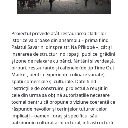
Proiectul prevede atât restaurarea clădirilor
istorice valoroase din ansamblu – prima fiind
Palatul Savarin, dinspre str. Na Příkopě –, cât și
inserarea de structuri noi: spații publice, grădini
și zone de relaxare cu bănci, fântâni și verdeață,
birouri, restaurante și cafenele (de tip Time Out
Market, pentru experiențe culinare variate),
spații comerciale și culturale. Date fiind
restricțiile de construire, proiectul a reușit în
cele din urmă să obțină autorizațiile necesare
tocmai pentru că propune o viziune coerentă ce
răspunde nevoilor și cerințelor tuturor celor
implicați – oameni, oraș și specificul său,
patrimoniu cultural-arhitectural, infrastructură