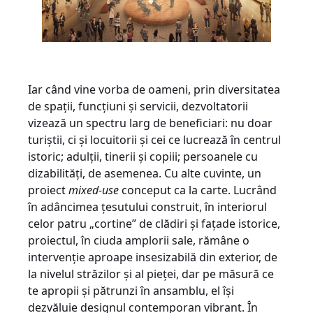
Iar când vine vorba de oameni, prin diversitatea
de spații, funcțiuni și servicii, dezvoltatorii
vizează un spectru larg de beneficiari: nu doar
turiștii, ci și locuitorii și cei ce lucrează în centrul
istoric; adulții, tinerii și copiii; persoanele cu
dizabilități, de asemenea. Cu alte cuvinte, un
proiect
mixed-use
conceput ca la carte. Lucrând
în adâncimea țesutului construit, în interiorul
celor patru „cortine” de clădiri și fațade istorice,
proiectul, în ciuda amplorii sale, rămâne o
intervenție aproape insesizabilă din exterior, de
la nivelul străzilor și al pieței, dar pe măsură ce
te apropii și pătrunzi în ansamblu, el își
dezvăluie designul contemporan vibrant. În