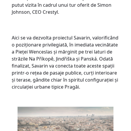
putut vizita în cadrul unui tur oferit de Simon
Johnson, CEO Crestyl.
Aici se va dezvolta proiectul Savarin, valorificând
o poziționare privilegiată, în imediata vecinătate
a Pieței Wenceslas și mărginit pe trei laturi de
străzile Na Příkopě, Jindřiška și Panská. Odată
finalizat, Savarin va conecta toate aceste spații
printr-o rețea de pasaje publice, curți interioare
și terase, gândite chiar în spiritul configurației și
circulației urbane tipice Pragăi.