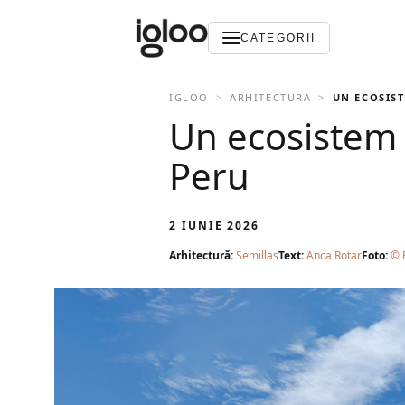
CATEGORII
IGLOO
ARHITECTURA
UN ECOSIS
Un ecosistem 
Peru
2 IUNIE 2026
Arhitectură:
Semillas
Text:
Anca Rotar
Foto:
© 