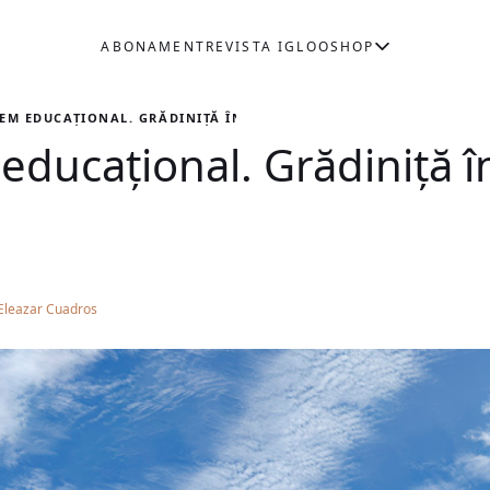
ABONAMENT
REVISTA IGLOO
SHOP
TEM EDUCAȚIONAL. GRĂDINIȚĂ ÎN SONOMORO, PERU
educațional. Grădiniță 
Eleazar Cuadros