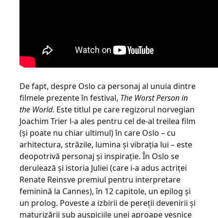
De fapt, despre Oslo ca personaj al unuia dintre
filmele prezente în festival,
The Worst Person in
the World
. Este titlul pe care regizorul norvegian
Joachim Trier l-a ales pentru cel de-al treilea film
(și poate nu chiar ultimul) în care Oslo – cu
arhitectura, străzile, lumina și vibrația lui – este
deopotrivă personaj și inspirație. În Oslo se
derulează și istoria Juliei (care i-a adus actriței
Renate Reinsve premiul pentru interpretare
feminină la Cannes), în 12 capitole, un epilog și
un prolog. Poveste a izbirii de pereții devenirii și
maturizării sub auspiciile unei aproape veșnice