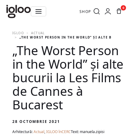
0
SHOP
IGLOO
ACTUAL
„THE WORST PERSON IN THE WORLD” ȘI ALTE BUCURII LA L
„The Worst Person
in the World” și alte
bucurii la Les Films
de Cannes à
Bucarest
28 OCTOMBRIE 2021
Arhitectură:
Actual
,
IGLOO înCERC
Text: manuela.zipisi