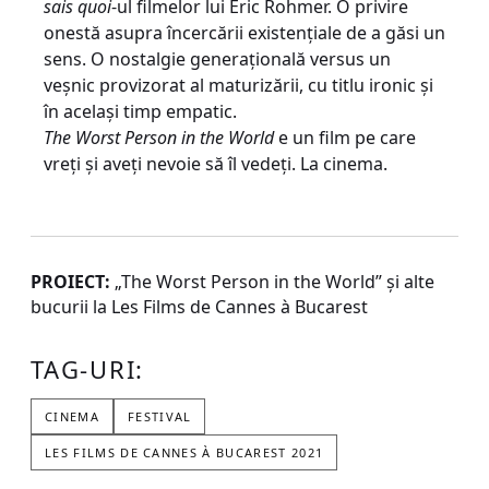
sais quoi
-ul filmelor lui Éric Rohmer. O privire
onestă asupra încercării existențiale de a găsi un
sens. O nostalgie generațională versus un
veșnic provizorat al maturizării, cu titlu ironic și
în același timp empatic.
The Worst Person in the World
e un film pe care
vreți și aveți nevoie să îl vedeți. La cinema.
PROIECT:
„The Worst Person in the World” și alte
bucurii la Les Films de Cannes à Bucarest
TAG-URI:
CINEMA
FESTIVAL
LES FILMS DE CANNES À BUCAREST 2021