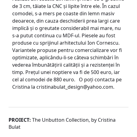
de 3 cm, tăiate la CNC şi lipite între ele. În cazul
comodei, s-a mers pe coaste din lemn masiv
deoarece, din cauza deschiderii prea largi care
implică şi o greutate considerabil mai mare, nu
s-a putut continua cu MDF-ul. Piesele au fost
produse cu sprijinul arhitectului Ion Cornescu.
Variantele propuse pentru comercializare vor fi
optimizate, aplicându-li-se câteva schimbări în
vederea îmbunătăţirii calităţii şi a rezistenţei în
timp. Preţul unei noptiere va fi de 500 euro, iar
cel al comodei de 880 euro. O poţi contacta pe
Cristina la
cristinabulat_design@yahoo.com
.
PROIECT:
The Unbutton Collection, by Cristina
Bulat