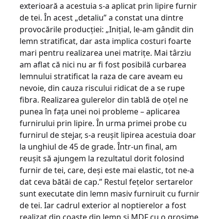
exterioară a acestuia s-a aplicat prin lipire furnir
de tei. În acest „detaliu” a constat una dintre
provocările producţiei: „Iniţial, le-am gândit din
lemn stratificat, dar asta implica costuri foarte
mari pentru realizarea unei matriţe. Mai târziu
am aflat că nici nu ar fi fost posibilă curbarea
lemnului stratificat la raza de care aveam eu
nevoie, din cauza riscului ridicat de a se rupe
fibra. Realizarea gulerelor din tablă de oţel ne
punea în faţa unei noi probleme – aplicarea
furnirului prin lipire. În urma primei probe cu
furnirul de stejar, s-a reuşit lipirea acestuia doar
la unghiul de 45 de grade. Într-un final, am
reuşit să ajungem la rezultatul dorit folosind
furnir de tei, care, deşi este mai elastic, tot ne-a
dat ceva bătăi de cap.” Restul feţelor sertarelor
sunt executate din lemn masiv furniruit cu furnir
de tei. Iar cadrul exterior al noptierelor a fost
realizat din coaste din lemn şi MDF cu o grosime