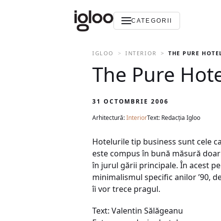
CATEGORII
IGLOO
INTERIOR
THE PURE HOTE
The Pure Hote
31 OCTOMBRIE 2006
Arhitectură:
Interior
Text: Redacția Igloo
Hotelurile tip business sunt cele c
este compus în bună măsură doar di
în jurul gării principale. În acest 
minimalismul specific anilor ’90, d
îi vor trece pragul.
Text: Valentin Sălăgeanu