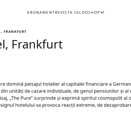
ABONAMENT
REVISTA IGLOO
SHOP
L, FRANKFURT
l, Frankfurt
are domină peisajul hotelier al capitalei financiare a German
n unităţi de cazare individuale, de genul pensiunilor şi al 
peisaj, „The Pure” surprinde şi exprimă spiritul cosmopolit al 
esignul hotelului va provoca reacţii extreme, de dezaprobare