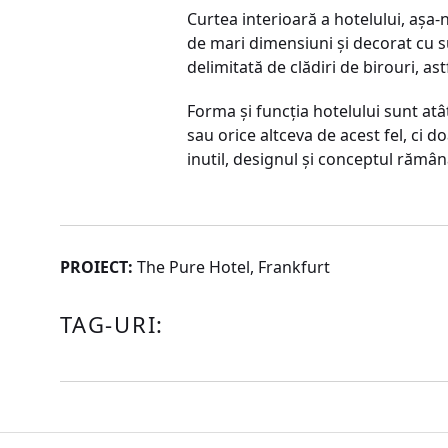
Curtea interioară a hotelului, aşa-
de mari dimensiuni şi decorat cu s
delimitată de clădiri de birouri, a
Forma şi funcţia hotelului sunt atât
sau orice altceva de acest fel, ci d
inutil, designul şi conceptul rămâ
PROIECT:
The Pure Hotel, Frankfurt
TAG-URI: