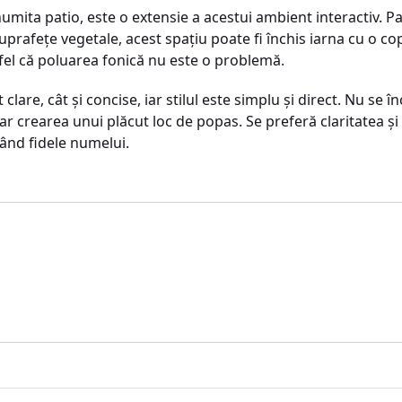
numita patio, este o extensie a acestui ambient interactiv. 
uprafeţe vegetale, acest spaţiu poate fi închis iarna cu o c
stfel că poluarea fonică nu este o problemă.
 clare, cât şi concise, iar stilul este simplu şi direct. Nu se 
oar crearea unui plăcut loc de popas. Se preferă claritatea şi
nând fidele numelui.