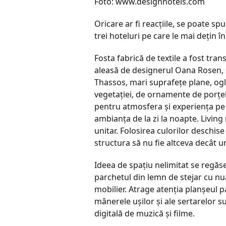
Foto: www.designhotels.com
Oricare ar fi reacţiile, se poate s
trei hoteluri pe care le mai deţin î
Fosta fabrică de textile a fost tra
aleasă de designerul Oana Rosen, s
Thassos, mari suprafeţe plane, ogl
vegetaţiei, de ornamente de porţel
pentru atmosfera şi experienţa pe
ambianţa de la zi la noapte. Living
unitar. Folosirea culorilor deschi
structura să nu fie altceva decât u
Ideea de spaţiu nelimitat se regăse
parchetul din lemn de stejar cu nuan
mobilier. Atrage atenţia planşeul pa
mânerele uşilor şi ale sertarelor s
digitală de muzică şi filme.