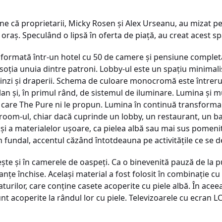
pune că proprietarii, Micky Rosen şi Alex Urseanu, au mizat p
n oraş. Speculând o lipsă în oferta de piaţă, au creat acest sp
nsformată într-un hotel cu 50 de camere şi pensiune completă.
oţia unuia dintre patroni. Lobby-ul este un spaţiu minimalis
inzi şi draperii. Schema de culoare monocromă este întreru
an şi, în primul rând, de sistemul de iluminare. Lumina şi 
 care The Pure ni le propun. Lumina în continuă transforma
 room-ul, chiar dacă cuprinde un lobby, un restaurant, un ba
se şi a materialelor uşoare, ca pielea albă sau mai sus pome
n fundal, accentul căzând întotdeauna pe activităţile ce se de
şte şi în camerele de oaspeţi. Ca o binevenită pauză de la p
ţe închise. Acelaşi material a fost folosit în combinaţie cu s
turilor, care conţine casete acoperite cu piele albă. În aceeaş
unt acoperite la rândul lor cu piele. Televizoarele cu ecran L