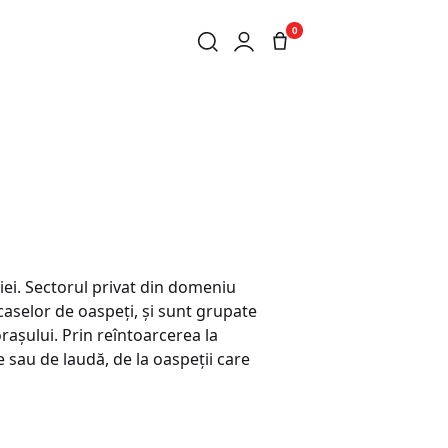
0
iei. Sectorul privat din domeniu
caselor de oaspeţi, şi sunt grupate
oraşului. Prin reîntoarcerea la
 sau de laudă, de la oaspeţii care