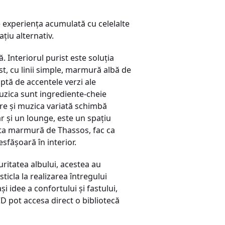
e experienţa acumulată cu celelalte
aţiu alternativ.
 Interiorul purist este soluţia
t, cu linii simple, marmură albă de
ptă de accentele verzi ale
muzica sunt ingrediente-cheie
re şi muzica variată schimbă
r şi un lounge, este un spaţiu
nita marmură de Thassos, fac ca
sfăşoară în interior.
uritatea albului, acestea au
ticla la realizarea întregului
i idee a confortului şi fastului,
CD pot accesa direct o bibliotecă