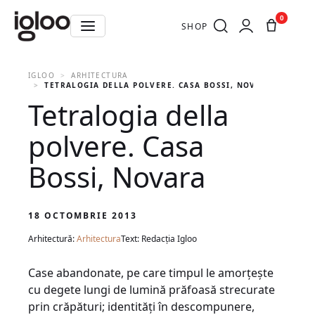
0
SHOP
IGLOO
ARHITECTURA
TETRALOGIA DELLA POLVERE. CASA BOSSI, NOVARA
Tetralogia della
polvere. Casa
Bossi, Novara
18 OCTOMBRIE 2013
Arhitectură:
Arhitectura
Text: Redacția Igloo
Case abandonate, pe care timpul le amorţeşte
cu degete lungi de lumină prăfoasă strecurate
prin crăpături; identităţi în descompunere,