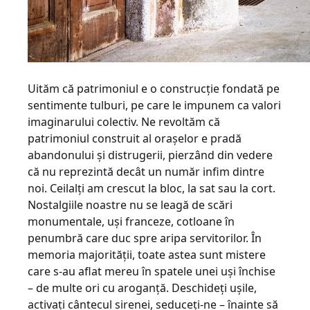
Uităm că patrimoniul e o construcţie fondată pe
sentimente tulburi, pe care le impunem ca valori
imaginarului colectiv. Ne revoltăm că
patrimoniul construit al oraşelor e pradă
abandonului şi distrugerii, pierzând din vedere
că nu reprezintă decât un număr infim dintre
noi. Ceilalţi am crescut la bloc, la sat sau la cort.
Nostalgiile noastre nu se leagă de scări
monumentale, uşi franceze, cotloane în
penumbră care duc spre aripa servitorilor. În
memoria majorităţii, toate astea sunt mistere
care s-au aflat mereu în spatele unei uşi închise
– de multe ori cu aroganţă. Deschideţi uşile,
activaţi cântecul sirenei, seduceţi-ne – înainte să