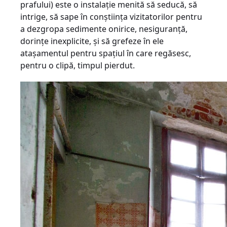
prafului) este o instalaţie menită să seducă, să
intrige, să sape în conştiinţa vizitatorilor pentru
a dezgropa sedimente onirice, nesiguranţă,
dorinţe inexplicite, şi să grefeze în ele
ataşamentul pentru spaţiul în care regăsesc,
pentru o clipă, timpul pierdut.