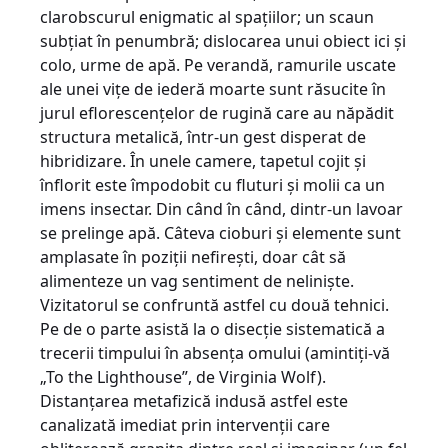
clarobscurul enigmatic al spaţiilor; un scaun
subţiat în penumbră; dislocarea unui obiect ici şi
colo, urme de apă. Pe verandă, ramurile uscate
ale unei viţe de iederă moarte sunt răsucite în
jurul eflorescenţelor de rugină care au năpădit
structura metalică, într-un gest disperat de
hibridizare. În unele camere, tapetul cojit şi
înflorit este împodobit cu fluturi şi molii ca un
imens insectar. Din când în când, dintr-un lavoar
se prelinge apă. Câteva cioburi şi elemente sunt
amplasate în poziţii nefireşti, doar cât să
alimenteze un vag sentiment de nelinişte.
Vizitatorul se confruntă astfel cu două tehnici.
Pe de o parte asistă la o disecţie sistematică a
trecerii timpului în absenţa omului (amintiţi-vă
„To the Lighthouse”, de Virginia Wolf).
Distanţarea metafizică indusă astfel este
canalizată imediat prin intervenţii care