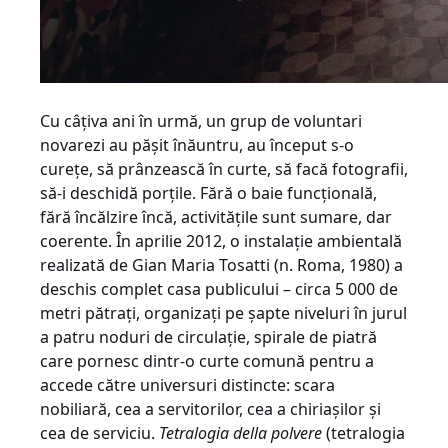
Cu câţiva ani în urmă, un grup de voluntari
novarezi au păşit înăuntru, au început s-o
cureţe, să prânzească în curte, să facă fotografii,
să-i deschidă porţile. Fără o baie funcţională,
fără încălzire încă, activităţile sunt sumare, dar
coerente. În aprilie 2012, o instalaţie ambientală
realizată de Gian Maria Tosatti (n. Roma, 1980) a
deschis complet casa publicului – circa 5 000 de
metri pătraţi, organizaţi pe şapte niveluri în jurul
a patru noduri de circulaţie, spirale de piatră
care pornesc dintr-o curte comună pentru a
accede către universuri distincte: scara
nobiliară, cea a servitorilor, cea a chiriaşilor şi
cea de serviciu.
Tetralogia della polvere
(tetralogia