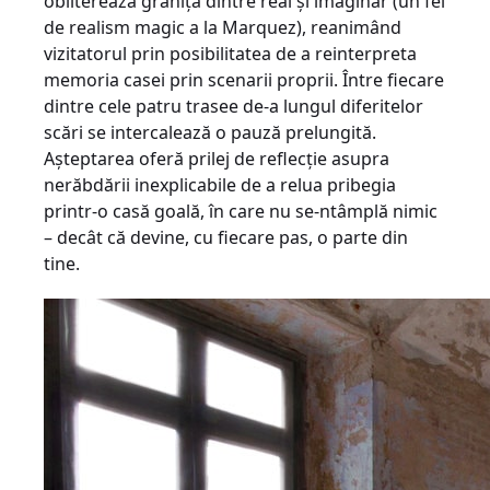
obliterează graniţa dintre real şi imaginar (un fel
de realism magic a la Marquez), reanimând
vizitatorul prin posibilitatea de a reinterpreta
memoria casei prin scenarii proprii. Între fiecare
dintre cele patru trasee de-a lungul diferitelor
scări se intercalează o pauză prelungită.
Aşteptarea oferă prilej de reflecţie asupra
nerăbdării inexplicabile de a relua pribegia
printr-o casă goală, în care nu se-ntâmplă nimic
– decât că devine, cu fiecare pas, o parte din
tine.