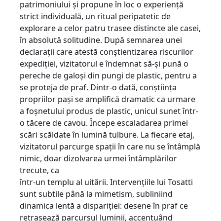
patrimoniului şi propune în loc o experienţă
strict individuală, un ritual peripatetic de
explorare a celor patru trasee distincte ale casei,
în absolută solitudine. După semnarea unei
declaraţii care atestă conştientizarea riscurilor
expediţiei, vizitatorul e îndemnat să-şi pună o
pereche de galoşi din pungi de plastic, pentru a
se proteja de praf. Dintr-o dată, conştiinţa
propriilor paşi se amplifică dramatic ca urmare
a foşnetului produs de plastic, unicul sunet într-
o tăcere de cavou. Începe escaladarea primei
scări scăldate în lumină tulbure. La fiecare etaj,
vizitatorul parcurge spaţii în care nu se întâmplă
nimic, doar dizolvarea urmei întâmplărilor
trecute, ca
într-un templu al uitării. Intervenţiile lui Tosatti
sunt subtile până la mimetism, subliniind
dinamica lentă a dispariţiei: desene în praf ce
retrasează parcursul luminii, accentuând