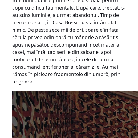
funcţiuni publice printre care o şcoală pentru
copii cu dificultăţi mentale. După care, treptat, s-
au stins luminile, a urmat abandonul. Timp de
treizeci de ani, în Casa Bossi nu s-a întâmplat
nimic. De peste zece mii de ori, soarele în faţa
căruia privea odinioară cu mândrie a răsărit şi
apus nepăsător, descompunând încet materia
casei, mai întâi tapiseriile din saloane, apoi
mobilierul de lemn rânced, în cele din urmă
consumând lent feroneria, căramizile. Au mai
rămas în picioare fragmentele din umbră, prin
unghere.