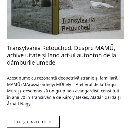
Transylvania Retouched. Despre MAMŰ,
arhive uitate și land art-ul autohton de la
dâmburile umede
Acest nume cu rezonanță deopotrivă stranie și familiară,
MAMŰ (MArosvásárhelyi MŰhely = Atelierul de la Târgu
Mureș), desemnează un grup neo-avangardist, constituit
în anii 70 în Transilvania de Károly Elekes, Aladár Garda și
Árpád Nagy....
CITEȘTE ARTICOLUL