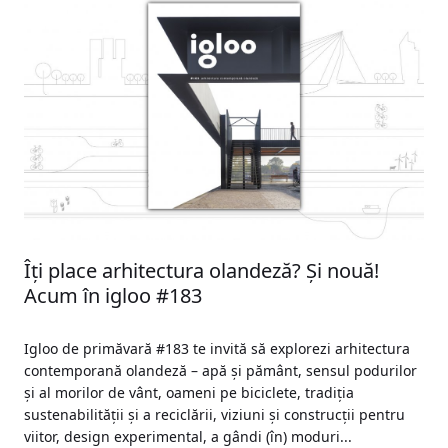
Îți place arhitectura olandeză? Și nouă!
Acum în igloo #183
Igloo de primăvară #183 te invită să explorezi arhitectura
contemporană olandeză – apă și pământ, sensul podurilor
și al morilor de vânt, oameni pe biciclete, tradiția
sustenabilității și a reciclării, viziuni și construcții pentru
viitor, design experimental, a gândi (în) moduri...