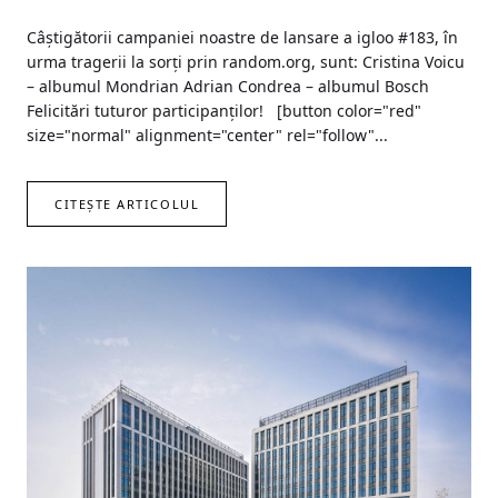
Câștigătorii campaniei noastre de lansare a igloo #183, în
urma tragerii la sorți prin random.org, sunt: Cristina Voicu
– albumul Mondrian Adrian Condrea – albumul Bosch
Felicitări tuturor participanților! [button color="red"
size="normal" alignment="center" rel="follow"...
CITEȘTE ARTICOLUL