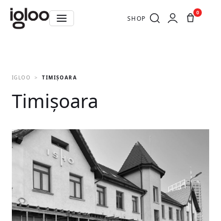
0
SHOP
IGLOO
TIMIȘOARA
Timișoara