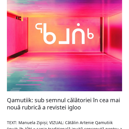
Qamutiik: sub semnul călătoriei în cea mai
nouă rubrică a revistei igloo
TEXT: Manuela Zipiși; VIZUAL: Cătălin Artenie Qamutiik
(inuit: ᖃᒧᑏᒃ) = sanie tradițională inuită concepută pentru a