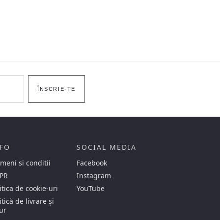
ÎNSCRIE-TE
FO
SOCIAL MEDIA
meni si conditii
Facebook
PR
Instagram
itica de cookie-uri
YouTube
itică de livrare și
ur