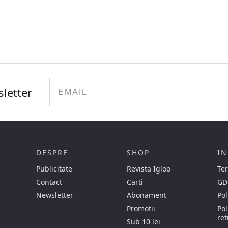
Email
sletter
DESPRE
SHOP
IN
Publicitate
Revista Igloo
Ter
Contact
Carti
GD
Newsletter
Abonament
Pol
Promotii
Pol
ret
Sub 10 lei