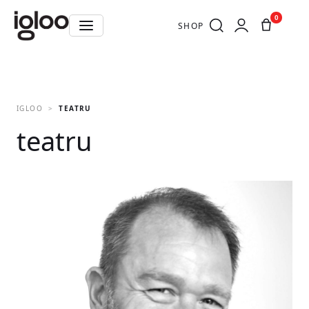
0
SHOP
IGLOO
TEATRU
teatru